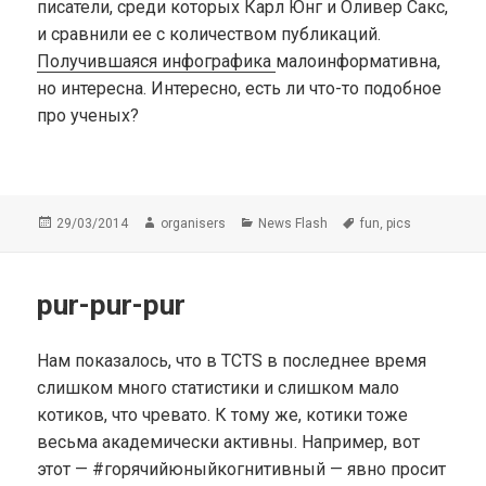
писатели, среди которых Карл Юнг и Оливер Сакс,
и сравнили ее с количеством публикаций.
Получившаяся инфографика
малоинформативна,
но интересна. Интересно, есть ли что-то подобное
про ученых?
Опубликовано
Автор
Рубрики
Метки
,
29/03/2014
organisers
News Flash
fun
pics
pur-pur-pur
Нам показалось, что в TCTS в последнее время
слишком много статистики и слишком мало
котиков, что чревато. К тому же, котики тоже
весьма академически активны. Например, вот
этот — #горячийюныйкогнитивный — явно просит