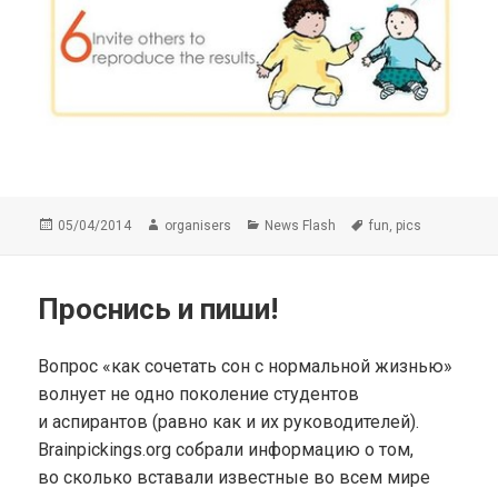
Опубликовано
Автор
Рубрики
Метки
,
05/04/2014
organisers
News Flash
fun
pics
Проснись и пиши!
Вопрос «как сочетать сон с нормальной жизнью»
волнует не одно поколение студентов
и аспирантов (равно как и их руководителей).
Brainpickings.org собрали информацию о том,
во сколько вставали известные во всем мире