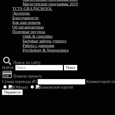
Магистерские программы 2019
TCTS GRАДSCHOOL
Эксперты
Благодарности
Как нам помочь
Об организаторах
Полезные ресурсы
Odds & curiosities
Бытовые заботы ученого
Работа с данными
Psychology & Neuroscience
Поиск по сайту
Найти:
Помочь проекту
Сумма перевода (
₽
)
Комментарий (н
pur-pur-pur
Нам показалось, что в TCTS в последнее время слишком много 