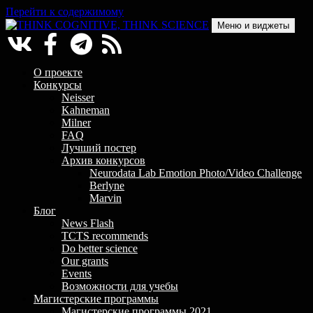
Перейти к содержимому
Меню и виджеты
THINK COGNITIVE, THINK SCIENCE
Научно-образовательный проект в сфере когнитивной науки
О проекте
Конкурсы
Neisser
Kahneman
Milner
FAQ
Лучший постер
Архив конкурсов
Neurodata Lab Emotion Photo/Video Challenge
Berlyne
Marvin
Блог
News Flash
TCTS recommends
Do better science
Our grants
Events
Возможности для учебы
Магистерские программы
Магистерские программы 2021