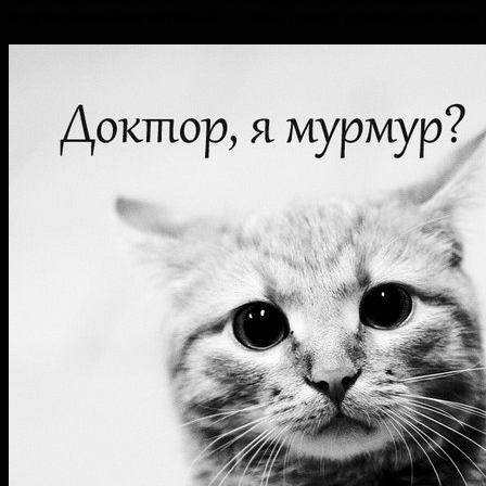
#горячийюныйкогнитивный — явно просит рекомендательное пи