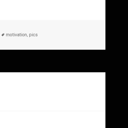
Метки
,
motivation
pics