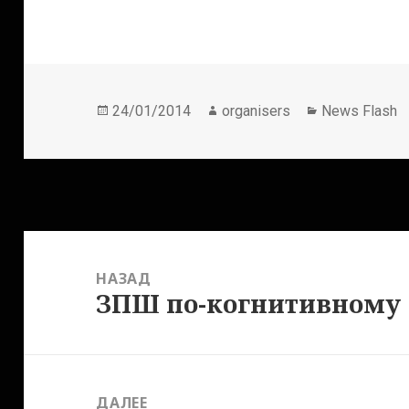
Опубликовано
Автор
Рубрики
24/01/2014
organisers
News Flash
Навигация
по
НАЗАД
записям
ЗПШ по-когнитивному
Предыдущая
запись:
ДАЛЕЕ