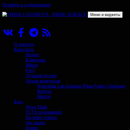
Перейти к содержимому
Меню и виджеты
THINK COGNITIVE, THINK SCIENCE
Научно-образовательный проект в сфере когнитивной науки
О проекте
Конкурсы
Neisser
Kahneman
Milner
FAQ
Лучший постер
Архив конкурсов
Neurodata Lab Emotion Photo/Video Challenge
Berlyne
Marvin
Блог
News Flash
TCTS recommends
Do better science
Our grants
Events