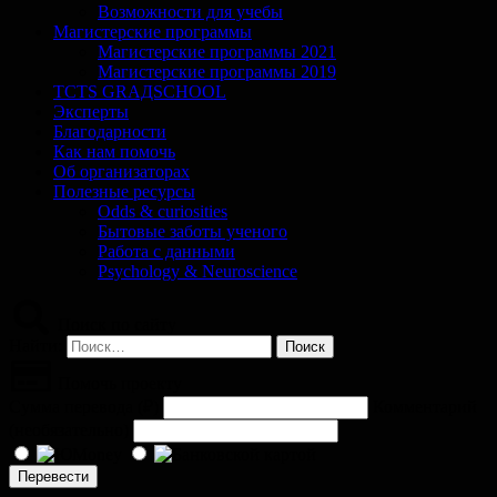
Возможности для учебы
Магистерские программы
Магистерские программы 2021
Магистерские программы 2019
TCTS GRАДSCHOOL
Эксперты
Благодарности
Как нам помочь
Об организаторах
Полезные ресурсы
Odds & curiosities
Бытовые заботы ученого
Работа с данными
Psychology & Neuroscience
Поиск по сайту
Найти:
Помочь проекту
Сумма перевода (
₽
)
Комментарий
(необязательно)