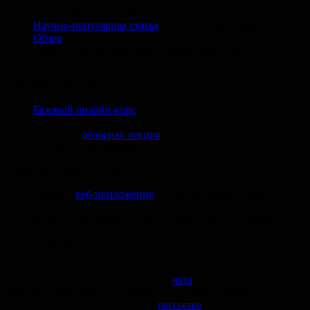
масштабных и многообещающих инициатив
в ближайшем времени
Научно-популярная статья
про нейропротезирование
Обзор
потенциала использования и практических
вопросов легитимизации психоделиков для
психотерапии
ЧТО ПОСМОТРЕТЬ
Базовый онлайн-курс
по программированию в Python
от НИУ ВШЭ
Отличная
обзорная лекция
про байесовский подход
в области восприятия
LAST BUT NOT LEAST
Удобное
веб-приложение
для вычисления размера
эффекта
Интересная задачка на зрительный поиск «Смотри под
ноги»: попробуйте найти змею (ответ в следующей
подборке =))
P.S.
Материалы были отобраны из
чата
, в нем вы можете
делиться новостями и полезными ссылками! Также, у вас есть
возможность присоединиться к
рассылке
, чтобы получать