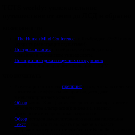
TCTS weekly: увлекательное
путешествие от змеи до ЛСД и обратно
ВОЗМОЖНОСТИ
«
The Human Mind Conference
» в Кембридже 27−29 июня
(открыта регистрация слушателей)
Постдок-позиция
по нейронауке (свобода воли,
сознание) в Тюменском университете
Позиции постдока и научных сотрудников
в лаборатории нейропротезирования СПБГУ
ЧТО ПОЧИТАТЬ
Вселяющий оптимизм
препринт
о том, что классические
когнитивные эффекты воспроизводятся даже
в неблагоприятных условиях
Обзор
закона Хика (время совершения выбора зависит
от количества альтернатив): значение, нюансы
применения и современные разработки
Обзор
методов вычислительного анализа поведения
Текст
о том, стоит ли ждать прорывов в области
нейрокомпьютерных интерфейсов от Neuralink и других