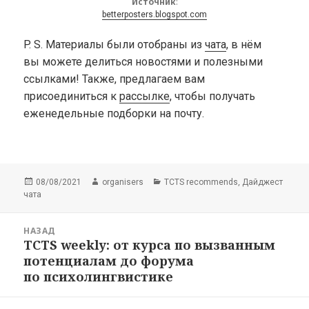
Источник
:
betterposters.blogspot.com
P. S.
Материалы были отобраны из
чата
, в нём
вы можете делиться новостями и полезными
ссылками! Также, предлагаем вам
присоединиться к
рассылке
, чтобы получать
еженедельные подборки на почту.
Опубликовано
Автор
Рубрики
,
08/08/2021
organisers
TCTS recommends
Дайджест
чата
Навигация
НАЗАД
по
TCTS weekly: от курса по вызванным
Предыдущая
записям
потенциалам до форума
запись:
по психолингвистике