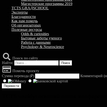
Магистерские программы 2019
TCTS GRАДSCHOOL
Эксперты
Благодарности
Как нам помочь
Об организаторах
Полезные ресурсы
Odds & curiosities
Бытовые заботы ученого
Работа с данными
Psychology & Neuroscience
Поиск по сайту
Найти:
Помочь проекту
Сумма перевода (
₽
)
Комментарий (н
TCTS weekly: осенний поток конференц
ВОЗМОЖНОСТИ