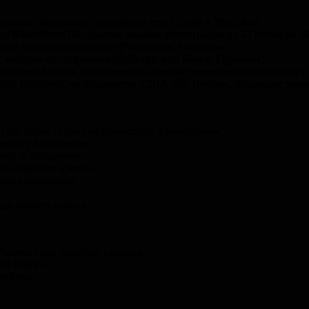
science (бесплатно; трансляция через Zoom и YouTube)
uchskonferenz (бесплатно; онлайн; регистрация до 24 сентября 2
future from past experience» (Рейкьявик, Исландия)
 методов исследования (Лейпциг или Бохум, Германия)
ейронных основ управляемого памятью зрительного внимания (
n Brain Health» (Сан-Франциско, США или Дублин, Ирландия; заяв
f the Bayes Factor and Researchers' Expectations»
memory interference»
nce? A discussion»
or cognitive science»
brain maturation»
man auditory cortex»
cesses and Statistical Learning
cal science»
archers»