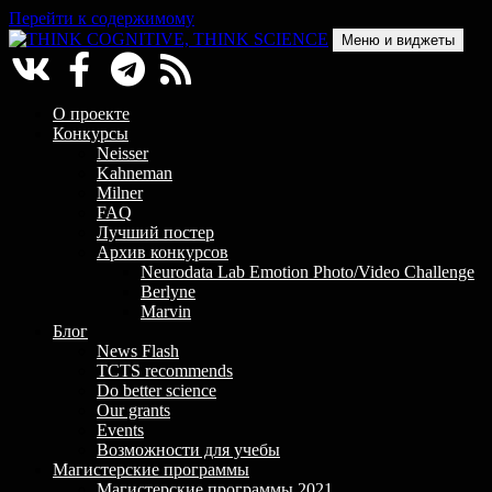
Перейти к содержимому
Меню и виджеты
THINK COGNITIVE, THINK SCIENCE
Научно-образовательный проект в сфере когнитивной науки
О проекте
Конкурсы
Neisser
Kahneman
Milner
FAQ
Лучший постер
Архив конкурсов
Neurodata Lab Emotion Photo/Video Challenge
Berlyne
Marvin
Блог
News Flash
TCTS recommends
Do better science
Our grants
Events
Возможности для учебы
Магистерские программы
Магистерские программы 2021