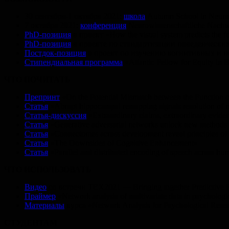
30 сентября-1 октября 2021:
школа
Autumn School in Neuro
7 октября 2021:
конференция
Neurowissenschaftliche Nachw
PhD-позиция
в проект «How the visual system predicts the 
PhD-позиция
в проекте по стандартизации поведенческих
Постдок-позиция
в проект по изучению когнитивных и н
Стипендиальная программа
«Atlantic Fellow for Equity i
ЧТО ПОЧИТАТЬ
Препринт
«On the Potential Mismatch between the Function o
Статья
«Abrupt hippocampal remapping signals resolution of 
Статья-дискуссия
«Extraordinary claims, extraordinary evide
Статья
«Generative adversarial networks unlock new methods f
Статья
«Connectomes across development reveal principles of 
Статья
«The Downsides of Cognitive Enhancement»
Статья
«Parallel and distributed encoding of speech across hu
ЧТО ИСПОЛЬЗОВАТЬ
Видео
со встречи TEX2021 — Bringing together Predictive Pro
Праймер
«Network analysis of multivariate data in psychologi
Материалы
курса «Network Analysis for Psychological Rese
СТУДЕНТАМ