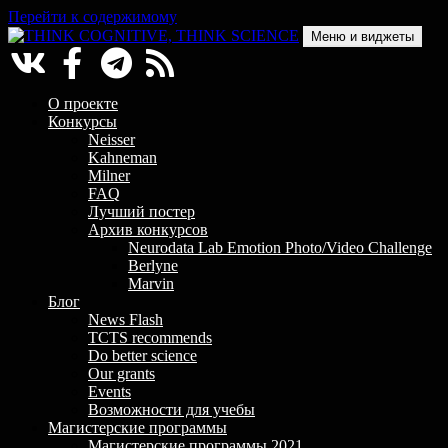
Перейти к содержимому
Меню и виджеты
THINK COGNITIVE, THINK SCIENCE
Научно-образовательный проект в сфере когнитивной науки
О проекте
Конкурсы
Neisser
Kahneman
Milner
FAQ
Лучший постер
Архив конкурсов
Neurodata Lab Emotion Photo/Video Challenge
Berlyne
Marvin
Блог
News Flash
TCTS recommends
Do better science
Our grants
Events
Возможности для учебы
Магистерские программы
Магистерские программы 2021