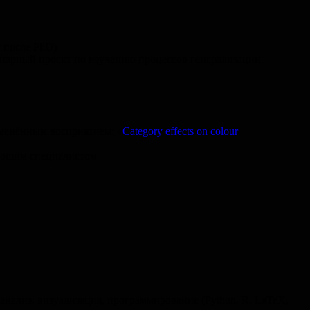
 после PhD)
инарный проект по изучению процессов генерализации
зменённым восприятием: «
Category effects on colour
орошим специалистом
 анализ, визуализация, программирование (Python, R, LaTeX,