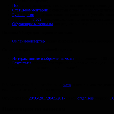
Git и многое другое)
Пост
с рекомендациями по
организации материалов, да
Статья-комментарий
с советами о том, как начать
делить
Руководство
по
использованию робастных (устойчивых
Небольшой
пост
с рекомендациями по
пререгистрации и
Обучающие материалы
для редакторов журналов с прере
Полезный бонус для перцептивщиков:
Онлайн-конвертер
между пикселями и угловым размером 
Скрасят отдых после рабочей недели:
Интерактивные изображения мозга
в исполнении 100 00
Результаты
прошедшего турнира с AlphaGo: УГАДАЙТ
Классификация постерных аномалий:
P.S.
Материалы были отобраны из
чата
, в нем вы можете дели
еженедельные подборки на почту.
Опубликовано
28/05/2017
28/05/2017
Автор
organisers
Рубрики
TC
Навигация по записям