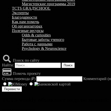
Магистерские программы 2019
TCTS GRАДSCHOOL
Эксперты
Благодарности
Как нам помочь
Об организаторах
Полезные ресурсы
Odds & curiosities
Бытовые заботы ученого
Работа с данными
Psychology & Neuroscience
Поиск по сайту
Найти:
Помочь проекту
Сумма перевода (
₽
)
Комментарий (н
TCTS weekly объявляет неделю знаний:
ВОЗМОЖНОСТИ