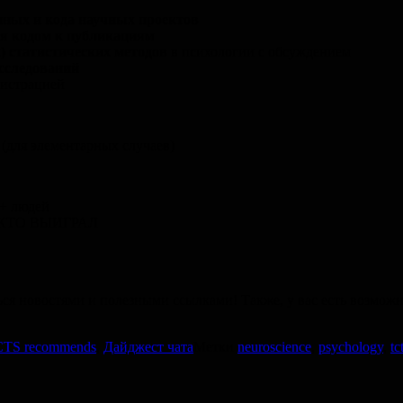
нных и кода научных проектов
ся кодом к публикациям
) статистических методов
в психологии с обсуждением
сследований
гистрацией
(для элементарных случаев)
0+ людей
Е КТО ВЫИГРАЛ
ться новостями и полезными ссылками! Также, у вас есть возмож
TS recommends
,
Дайджест чата
Метки
neuroscience
,
psychology
,
tc