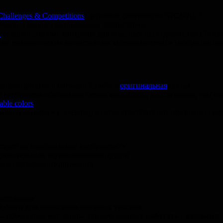
Challenges & Competitions
» в рамках симпозиума SPCN2017
ических данных за пределами лаборатории
я
по когнитивному контролю для опытных исследователей (3+ лет
ение поведенческих когнитивных экспериментов) в междисципл
цветовосприятие в племени Химба +
оригинальная
статья
е восприятие обусловлен скорее вниманием к категориям, чем и
able colors
»
ызывают интерес» к ученому, а какие способствуют признанию х
твует ли неосознанное восприятие?»
ледовательным использованием орудий
мое направление движения
сихологии
kdown для написания научных текстов
браны обучающие материалы для начинающих
работать с данными
: