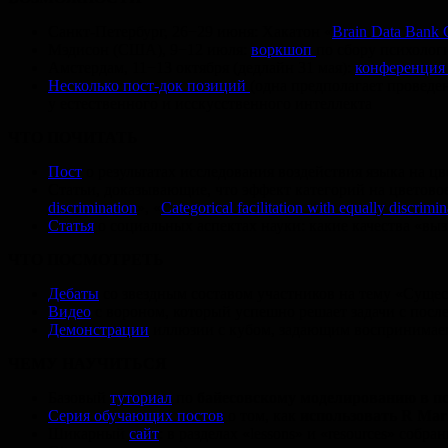
Санкт-Петербург, 26−29 июня: Хакатон «
Brain Data Bank 
Мэдисон (США), 9−12 июля:
воркшоп
по сбору психолог
Амстердам, 11−13 октября (дедлайн 31 мая):
конференци
Несколько пост-док позиций
(одна предполагает провед
у естественного и исскусственного интеллекта
ЧТО ПОЧИТАТЬ
Пост
о результатах исследования воздействия языка на 
Статьи, доказывающие, что эффект категорий на цветово
discrimination
», «
Categorical facilitation with equally discrimin
Статья
о социальных аспектах науки: какие качества «в
ЧТО ПОСМОТРЕТЬ
Дебаты
со звездным составом участников на тему «Сущес
Видео
с вороном, который успешно решает задачи с пос
Демонстрации
иллюзии с кубом, задающим воспринимае
ЧЕМУ НАУЧИТЬСЯ
Базовый
туториал
по
байесовскому моделированию в п
Серия обучающих постов
о том, как
использовать R Mar
Шикарный
сайт
: в разделах «lessons» и «resources» со