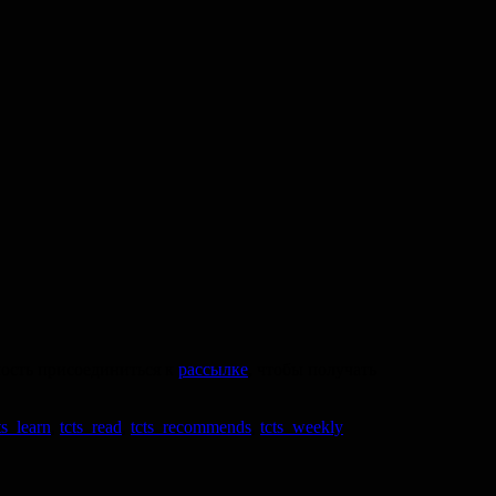
ность присоединиться к
рассылке
, чтобы получать
ts_learn
,
tcts_read
,
tcts_recommends
,
tcts_weekly