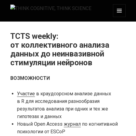
МЕНЮ
THINK COGNITIVE, THINK SCIENCE
И
ВИДЖЕТЫ
TCTS weekly:
от коллективного анализа
данных до неинвазивной
стимуляции нейронов
ВОЗМОЖНОСТИ
Участие
в краудсорсном анализе данных
в R для исследования разнообразия
результатов анализа при одних и тех же
гипотезах и данных
Новый Open Access
журнал
по когнитивной
психологии от ESCoP