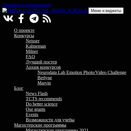
Перейти к содержимому
Меню и виджеты
THINK COGNITIVE, THINK SCIENCE
Научно-образовательный проект в сфере когнитивной науки
О проекте
Конкурсы
Neisser
Kahneman
Milner
FAQ
Лучший постер
Архив конкурсов
Neurodata Lab Emotion Photo/Video Challenge
Berlyne
Marvin
Блог
News Flash
TCTS recommends
Do better science
Our grants
Events
Возможности для учебы
Магистерские программы
Магистерские программы 2021