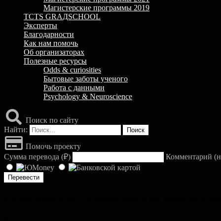
Магистерские программы 2019
TCTS GRАДSCHOOL
Эксперты
Благодарности
Как нам помочь
Об организаторах
Полезные ресурсы
Odds & curiosities
Бытовые заботы ученого
Работа с данными
Psychology & Neuroscience
Поиск по сайту
Найти:
Помочь проекту
Сумма перевода (
₽
)
Комментарий (н
Студенческие стипендии для поездки н
В мире есть две главных конференции, посвященные зрению, где 