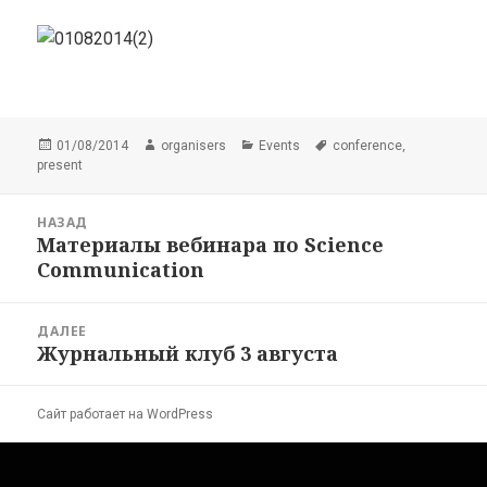
Опубликовано
Автор
Рубрики
Метки
,
01/08/2014
organisers
Events
conference
present
Навигация
НАЗАД
по
Материалы вебинара по Science
Предыдущая
записям
Communication
запись:
ДАЛЕЕ
Журнальный клуб 3 августа
Следующая
запись:
Сайт работает на WordPress