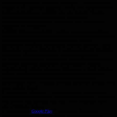
«Остров» прекрасен, а Василий Ключарев — настоящий, без
всякого на то сомнения, визионер. Любой, кто видел последнее
творение Джармуша, поймет, что это значит. Разгадка
истории заинтересует и порадует клиников аль
перцептивщиков (и тут они, окаянные), мне же важным
оказалось все остальное.
Каждая страница рождает смутное ощущение узнавания.
Герметичная атмосфера острова, малочисленная и связанная
осязаемой, но не проговариваемой тайной община
заставляют ожидать двенадцать ножевых ранений и виды
Югославии за окном. Прогулки по острову рискуют привести
в убежище Мориса и услышать, в конце концов, фразу
на старящейся латыни. Полные же глубокой чувственности
короткие зарисовки характеров воскрешают в памяти
эстетические штудии мрачного датчанина, а после истории
добрых людей на язык просятся строчки одной монахини,
прозванной Мексиканским фениксом, и вспоминается
монастырь в горах, ставший центром церковных интриг. Роза
алая, зорькою ясной…
К сожалению, «Остров» — очень небольшое произведение,
и после прочтения осталась некоторое сожаление — неужели
все, может, еще капельку, еще пару сотен страниц? Разве
что в будущем, видимо.
Я нашел книгу в
Google Play
**, желающие бумажных
вариантов могут, насколько я знаю, заглянуть в Библио-