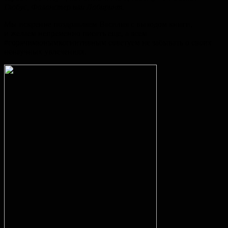
Глобус, Фаланстер или Лабиринт.
Мы искренне поздравляем Василия с выходом книги,
и желаем непременно писать еще, а всем
#горячимюнымкогнитивным советуем не забывать о своих
ненаучных увлечениях.