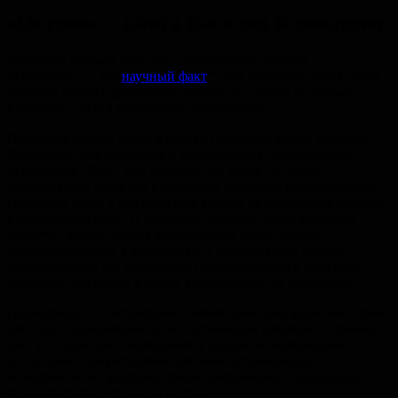
«Остров» -- книга Василия Ключарева
Хорошим ученым зачастую свойственны занятия
искусством — это
научный факт
*. Тем приятнее, когда наши
старшие коллеги достигают заметных успехов не только
в научной, но и в творческой деятельности.
Несколько недель назад в печати появилась книга Василия
Ключарева, нейроученого и руководителя Департамента
психологии ВШЭ. Как написал сам автор, «Остров —
когнитивный детектив о странных событиях произошедших
сотню лет назад с голландским врачом на небольшом острове
в Балтийском море. О событиях, которые легко разгадает,
пожалуй, только знаток когнитивных наук». Будучи
неравнодушными к детективам и когнитивным наукам
одновременно, мы попросили нашего штатного книгочея
Филиппа рассказать о своих впечатлениях от прочтения.
Признаться, я с недоверием и некоторой подозрительностью
отношусь к внезапным художественным опытам — обычно
они, к сожалению, оказываются крайне косноязычными
и плоскими. Тем радостнее для меня, утомленного
не нарзаном, но графоманством, вперемешку с идеологией,
было открытие прошлой недели.