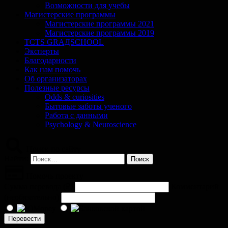
Возможности для учебы
Магистерские программы
Магистерские программы 2021
Магистерские программы 2019
TCTS GRАДSCHOOL
Эксперты
Благодарности
Как нам помочь
Об организаторах
Полезные ресурсы
Odds & curiosities
Бытовые заботы ученого
Работа с данными
Psychology & Neuroscience
Поиск по сайту
Найти:
Помочь проекту
Сумма перевода (
₽
)
Комментарий
(необязательно)