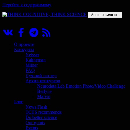
Перейти к содержимому
Меню и виджеты
THINK COGNITIVE, THINK SCIENCE
Научно-образовательный проект в сфере когнитивной науки
О проекте
Конкурсы
Neisser
Kahneman
Milner
FAQ
Лучший постер
Архив конкурсов
Neurodata Lab Emotion Photo/Video Challenge
Berlyne
Marvin
Блог
News Flash
TCTS recommends
Do better science
Our grants
Events