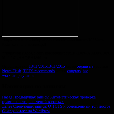
*https://www.psychologytoday.com/files/attachments/1035/arts-
foster-scientific-success.pdf
**https://play.google.com/store/books/details/
id=thfbCgAAQBAJ&hl=ru
Опубликовано
13/11/2015
13/11/2015
Автор
organisers
Рубрики
News Flash
,
TCTS recommends
Метки
congrats
,
hse
,
workhardplayharder
Навигация по записям
Назад
Предыдущая запись:
Автоматическая проверка
правильности p-значений в статьях
Далее
Следующая запись:
О TCTS и обновленный топ постов
Сайт работает на WordPress