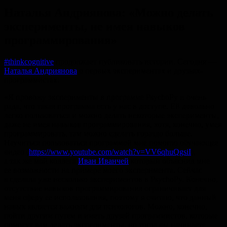
Наталья Андриянова: «Можно делать
эксперименты, не имея навыков
программирования»
#thinkcognitive
продолжает публиковать истории. Сегодня —
Наталья Андриянова
о первых экспериментах и друзьях-
программистах:
«Я провожу эксперименты в программе PsychoPy и очень
рада, что такая программа есть у нас в доступе. Ей довольно
легко пользоваться и можно делать некоторые эксперименты,
даже не имея навыков программирования, хотя, конечно, умея
программировать, там можно сделать гораздо больше.
Научиться пользоваться программой мне помогло обучающее
видео (
https://www.youtube.com/watch?v=VV6qhuQgsiI
),
а так же мой коллега
Иван Иванчей
который объяснил мне
ее возможности на примере моего эксперимента. Сейчас
я сделала уже несколько экспериментов в PsychoPy. Конечно,
отсутствие навыков программирования ограничивает для
меня сферу ее использования, поэтому я считаю, что данный
навык является важным для психологов. Можно, конечно,
пойти другим путем и иметь друзей программистов, которые
помогут вам делать эксперименты, но тогда вы начинаете