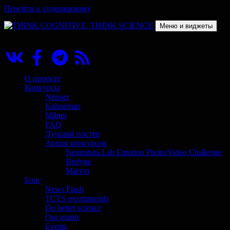
Перейти к содержимому
Меню и виджеты
THINK COGNITIVE, THINK SCIENCE
Научно-образовательный проект в сфере когнитивной науки
О проекте
Конкурсы
Neisser
Kahneman
Milner
FAQ
Лучший постер
Архив конкурсов
Neurodata Lab Emotion Photo/Video Challenge
Berlyne
Marvin
Блог
News Flash
TCTS recommends
Do better science
Our grants
Events