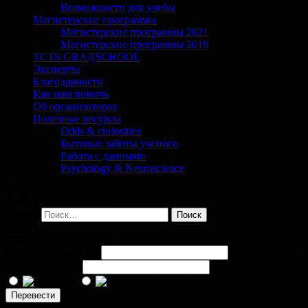
Возможности для учебы
Магистерские программы
Магистерские программы 2021
Магистерские программы 2019
TCTS GRАДSCHOOL
Эксперты
Благодарности
Как нам помочь
Об организаторах
Полезные ресурсы
Odds & curiosities
Бытовые заботы ученого
Работа с данными
Psychology & Neuroscience
Поиск по сайту
Найти:
Помочь проекту
Сумма перевода (
₽
)
Комментарий
(необязательно)