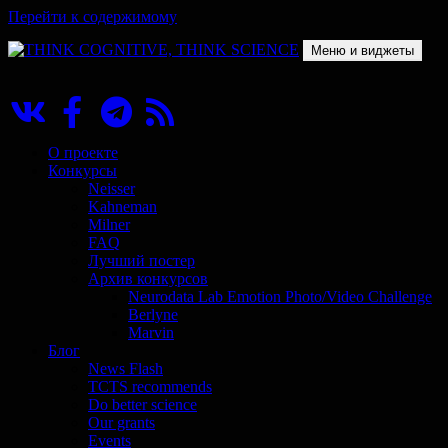
Перейти к содержимому
Меню и виджеты
THINK COGNITIVE, THINK SCIENCE
Научно-образовательный проект в сфере когнитивной науки
О проекте
Конкурсы
Neisser
Kahneman
Milner
FAQ
Лучший постер
Архив конкурсов
Neurodata Lab Emotion Photo/Video Challenge
Berlyne
Marvin
Блог
News Flash
TCTS recommends
Do better science
Our grants
Events