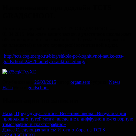
Напоминание про дедлайн TCTS
GRАДSCHOOL
Помните — дедлайн заявок TCTS GRАДSCHOOL —
01.04.2015
. Мы ждем ваших заявок, а участников школы ждет
обучение крутым навыкам (arduino! bayesian! эксперименты
на планшете!) и много хардкорной когнитивной науки.
Подробности про школу — в блоге
(
http://tcts.cogitoergo.ru/blog/shkola-po-kognitivnoj-nauke-tcts-
gradschool-24−26-aprelya-sankt-peterburg/
).
Опубликовано
26/03/2015
Автор
organisers
Рубрики
News
Flash
Метки
gradschool
Навигация по записям
Назад
Предыдущая запись:
Весенняя школа «Визуализация
проводящих путей мозга: введение в диффузионно-тензорную
томографию и трактографию»
Далее
Следующая запись:
Итоги отбора на TCTS
GRАДSCHOOL