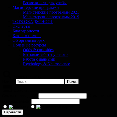
Возможности для учебы
Магистерские программы
Магистерские программы 2021
Магистерские программы 2019
TCTS GRАДSCHOOL
Эксперты
Благодарности
Как нам помочь
Об организаторах
Полезные ресурсы
Odds & curiosities
Бытовые заботы ученого
Работа с данными
Psychology & Neuroscience
Поиск по сайту
Найти:
Помочь проекту
Сумма перевода (
₽
)
Комментарий
(необязательно)