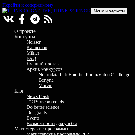
Перейти к содержимому
Меню и виджеты
THINK COGNITIVE, THINK SCIENCE
Научно-образовательный проект в сфере когнитивной науки
О проекте
Конкурсы
Neisser
Kahneman
Milner
FAQ
Лучший постер
Архив конкурсов
Neurodata Lab Emotion Photo/Video Challenge
Berlyne
Marvin
Блог
News Flash
TCTS recommends
Do better science
Our grants
Events
Возможности для учебы
Магистерские программы
Магистерские программы 2021