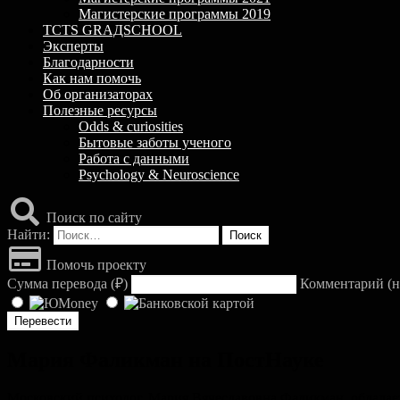
Магистерские программы 2019
TCTS GRАДSCHOOL
Эксперты
Благодарности
Как нам помочь
Об организаторах
Полезные ресурсы
Odds & curiosities
Бытовые заботы ученого
Работа с данными
Psychology & Neuroscience
Поиск по сайту
Найти:
Помочь проекту
Сумма перевода (
₽
)
Комментарий (н
Мария Фаликман на ПостНауке
Московский психолог, Мария Вячеславовна Фаликман, обладает