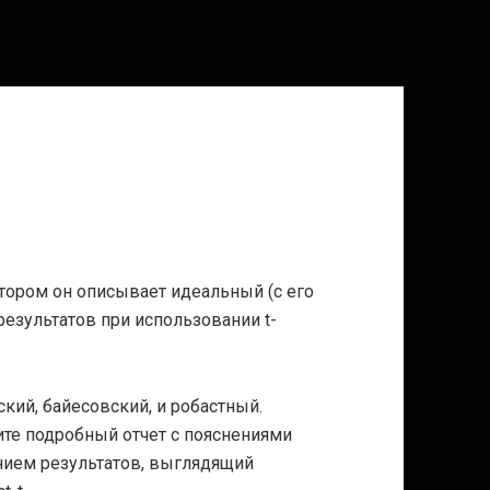
тором он описывает идеальный (с его
результатов при использовании t-
кий, байесовский, и робастный.
ите подробный отчет с пояснениями
нием результатов, выглядящий