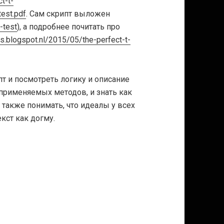
t-t-
est.pdf
. Сам скрипт выложен
-test
), а подробнее почитать про
ns.blogspot.nl/2015/05/the-perfect-t-
пт и посмотреть логику и описание
о применяемых методов, и знать как
 также понимать, что идеалы у всех
кст как догму.