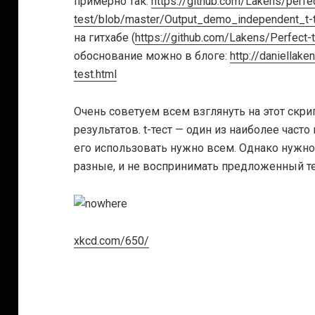
примерно так:
https://github.com/Lakens/perfec
test/blob/master/Output_demo_independent_t-t
на гитхабе (
https://github.com/Lakens/Perfect-t
обоснование можно в блоге:
http://daniellake
test.html
Очень советуем всем взглянуть на этот скри
результатов. t-тест — один из наиболее част
его использовать нужно всем. Однако нужно
разные, и не воспринимать предложенный те
xkcd.com/650/