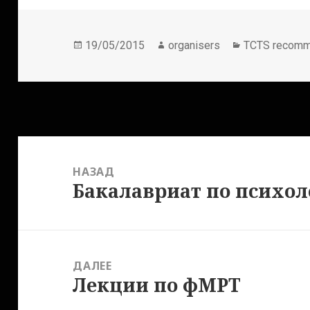
Опубликовано
Автор
Рубрики
19/05/2015
organisers
TCTS recom
Навигация
по
НАЗАД
записям
Бакалавриат по психо
Предыдущая
запись:
ДАЛЕЕ
Лекции по фМРТ
Следующая
запись: