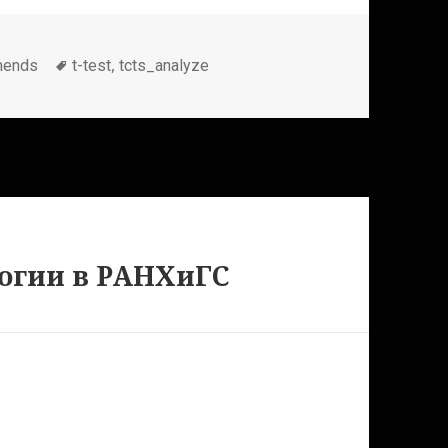
Метки
,
mends
t-test
tcts_analyze
логии в РАНХиГС