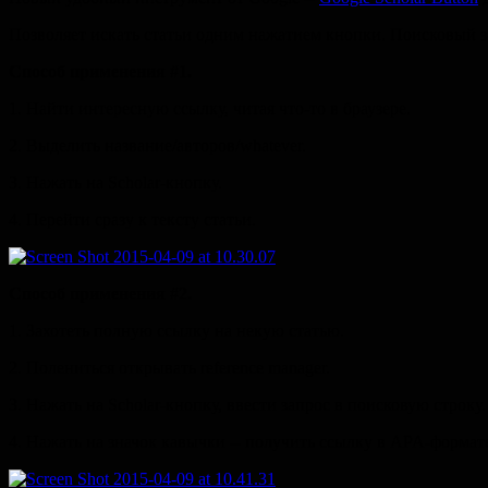
Позволяет искать статьи одним нажатием кнопки. Поисковый за
Способ применения #1.
1. Найти интересную ссылку, читая что-то в браузере.
2. Выделить название/авторов/whatever.
3. Нажать на Scholar-кнопку.
4. Перейти сразу к тексту статьи.
Способ применения #2.
1. Захотеть полную ссылку на некую статью.
2. Полениться открывать reference manager.
3. Нажать на Scholar-кнопку, ввести запрос в поисковую строку.
4. Нажать на значок кавычки -- получить ссылку в APA-формат