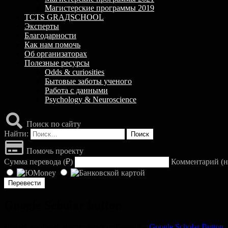
Магистерские программы 2019
TCTS GRАДSCHOOL
Эксперты
Благодарности
Как нам помочь
Об организаторах
Полезные ресурсы
Odds & curiosities
Бытовые заботы ученого
Работа с данными
Psychology & Neuroscience
Поиск по сайту
Найти:
Помочь проекту
Сумма перевода (
₽
)
Комментарий (н
Google Scholar button
Новый удобный инструмент от Google --
Google Scholar Button