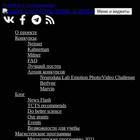
Перейти к содержимому
Меню и виджеты
THINK COGNITIVE, THINK SCIENCE
Научно-образовательный проект в сфере когнитивной науки
О проекте
Конкурсы
Neisser
Kahneman
Milner
FAQ
Лучший постер
Архив конкурсов
Neurodata Lab Emotion Photo/Video Challenge
Berlyne
Marvin
Блог
News Flash
TCTS recommends
Do better science
Our grants
Events
Возможности для учебы
Магистерские программы
Магистерские программы 2021