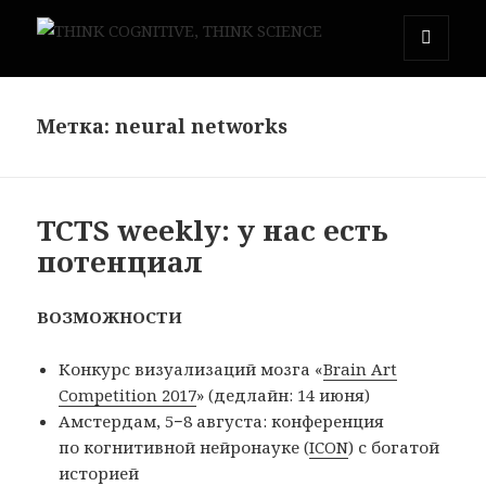
THINK COGNITIVE, THINK
МЕНЮ
И
SCIENCE
ВИДЖЕТЫ
Метка:
neural networks
TCTS weekly: у нас есть
потенциал
ВОЗМОЖНОСТИ
Конкурс визуализаций мозга «
Brain Art
Competition 2017
» (дедлайн: 14 июня)
Амстердам, 5−8 августа: конференция
по когнитивной нейронауке (
ICON
) с богатой
историей