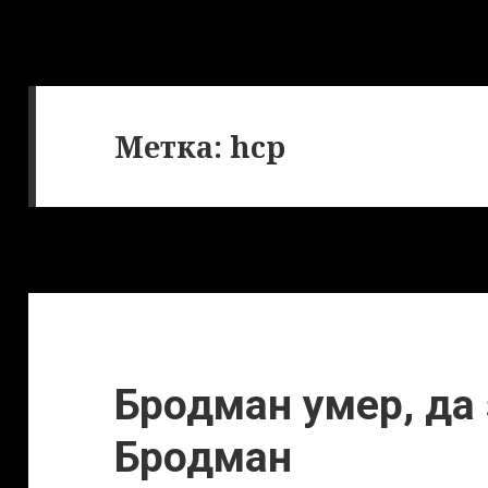
Метка:
hcp
Бродман умер, да
Бродман