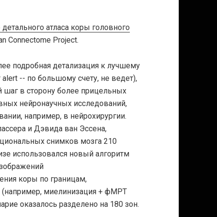
 детального атласа коры головного
n Connectome Project.
олее подробная детализация к лучшему
lert -- по большому счету, не ведет),
ой шаг в сторону более прицельных
вных нейронаучных исследований,
вании, например, в нейрохирургии.
лассера и Дэвида ван Эссена,
кциональных снимков мозга 210
лизе использовался новый алгоритм
изображений
ения коры по границам,
 (например, миелинизация + фМРТ
шарие оказалось разделено на 180 зон.