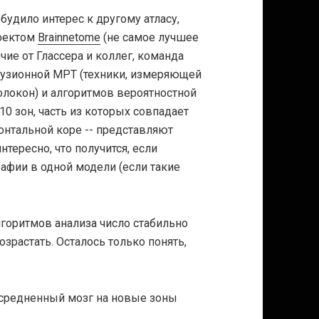
удило интерес к другому атласу,
роектом
Brainnetome
(не самое лучшее
ичие от Глассера и коллег, команда
фузионной МРТ (техники, измеряющей
олокон) и алгоритмов вероятностной
10 зон, часть из которых совпадает
фронтальной коре -- представляют
нтересно, что получится, если
афии в одной модели (если такие
лгоритмов анализа число стабильно
зрастать. Осталось только понять,
 усредненный мозг на новые зоны