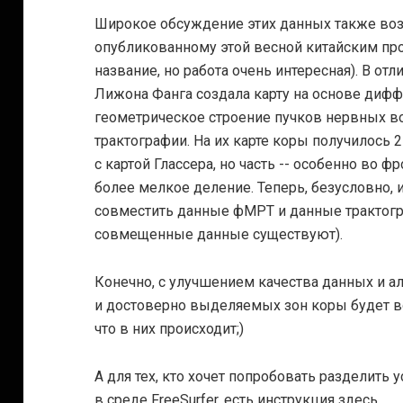
Широкое обсуждение этих данных также возб
опубликованному этой весной китайским п
название, но работа очень интересная). В отл
Лижона Фанга создала карту на основе диф
геометрическое строение пучков нервных в
трактографии. На их карте коры получилось 2
с картой Глассера, но часть -- особенно во 
более мелкое деление. Теперь, безусловно, и
совместить данные фМРТ и данные трактогр
совмещенные данные существуют).
Конечно, с улучшением качества данных и а
и достоверно выделяемых зон коры будет во
что в них происходит;)
А для тех, кто хочет попробовать разделить
в среде FreeSurfer, есть инструкция
здесь