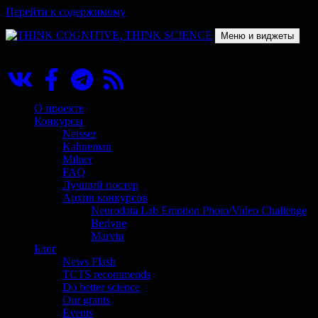
Перейти к содержимому
Меню и виджеты
THINK COGNITIVE, THINK SCIENCE
Научно-образовательный проект в сфере когнитивной науки
О проекте
Конкурсы
Neisser
Kahneman
Milner
FAQ
Лучший постер
Архив конкурсов
Neurodata Lab Emotion Photo/Video Challenge
Berlyne
Marvin
Блог
News Flash
TCTS recommends
Do better science
Our grants
Events