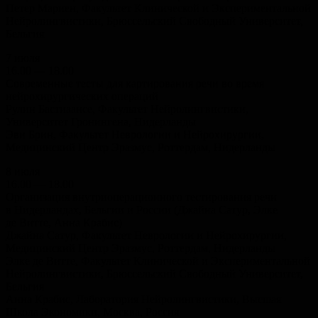
Петер Мариен, Факультет Клинической и Экспериментальной
Нейролингвистики, Брюссельский Свободный Университет,
Бельгия
7 июля
16.00 — 18.00
Современные тесты для картирования речи во время
нейрохирургических операций
Рулин Бастиаансе, Факультет Нейролингвистики,
Университет Гронингена, Нидерланды
Эви Брин, Факультет Неврологии и Нейрохирургии,
Медицинский Центр Эразмус, Роттердам, Нидерланды
8 июля
16.00 — 18.00
Организация внутриоперационного тестирования речи
в Нидерландах, Бельгии и России (Джайна Сатур, Элке
де Витте, Анна Крабис)
Джайна Сатур, Факультет Неврологии и Нейрохирургии,
Медицинский Центр Эразмус, Роттердам, Нидерланды
Элке де Витте, Факультет Клинической и Экспериментальной
Нейролингвистики, Брюссельский Свободный Университет,
Бельгия
Анна Крабис, Лаборатория Нейролингвистики, Высшая
Школа Экономики, Москва, Россия