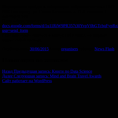
Мероприятие пройдет в лаборатории нейролингвистики НИУ
ВШЭ по адресу: ул. Старая Басманная, д. 21/4, строение 1,
аудитория 510.
Пожалуйста, зарегистрируйтесь на лекции:
docs.google.com/forms/d/1u11RiW9PR357t30YvpV0bGTcbqFypR
usp=send_form
Если вам нужен пропуск в корпус НИУ ВШЭ, не забудьте
взять с собой паспорт.
Опубликовано
30/06/2015
Автор
organisers
Рубрики
News Flash
Навигация по записям
Назад
Предыдущая запись:
Книги по Data Science
Далее
Следующая запись:
Mind and Brain Travel Awards
Сайт работает на WordPress