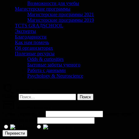
Возможности для учебы
Магистерские программы
Магистерские программы 2021
Магистерские программы 2019
TCTS GRАДSCHOOL
Эксперты
Благодарности
Как нам помочь
Об организаторах
Полезные ресурсы
Odds & curiosities
Бытовые заботы ученого
Работа с данными
Psychology & Neuroscience
Поиск по сайту
Найти:
Помочь проекту
Сумма перевода (
₽
)
Комментарий
(необязательно)