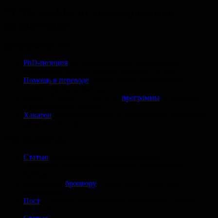
TCTS weekly: от моделирования
до моргания
ВОЗМОЖНОСТИ
PhD-позиция
по моделированию когнитивных
процессов в раннем детстве (дедлайн: 16 мая)
Помощь в переводе
онлайн-курса, посвящённого
статистическому выводу
Дубна, 21 июля — 6 августа:
программы
по анализу
и визуализации данных
Хакатон
для разработчиков искусственных нейросетей
(дедлайн: 20 мая)
ЧТО ПОЧИТАТЬ
Статью
о преимуществах экспериментов
с многочисленными измерениями на маленькой
выборке
Небольшую
брошюру
о подготовке статьи для
публикации
Пост
о попытке опубликовать репликацию в Nature
Neuroscience