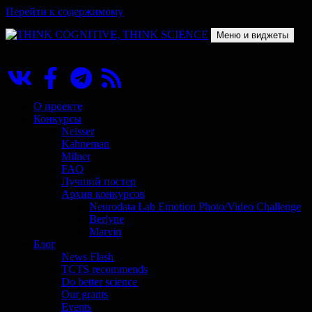
Перейти к содержимому
Меню и виджеты
THINK COGNITIVE, THINK SCIENCE
Научно-образовательный проект в сфере когнитивной науки
О проекте
Конкурсы
Neisser
Kahneman
Milner
FAQ
Лучший постер
Архив конкурсов
Neurodata Lab Emotion Photo/Video Challenge
Berlyne
Marvin
Блог
News Flash
TCTS recommends
Do better science
Our grants
Events