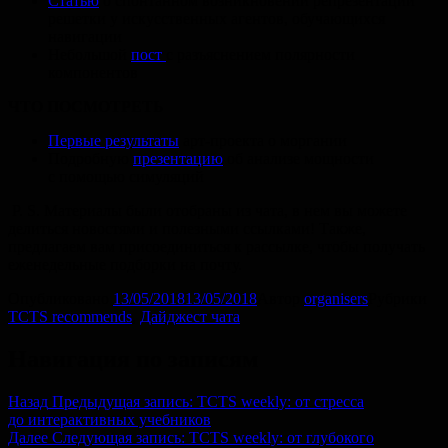
Статью
о спонтанном возникновении репрезентаций
решетки у искусственных агентов, обучающихся
навигации
Небольшой
пост
с разъяснением полярности
компонентов
ЧТО ПОСМОТРЕТЬ
Первые результаты
арт-проекта о моргании
Подробную
презентацию
об анализе мощности
с помощью симуляций
P. S.
Материалы были отобраны из чата, в нем вы можете
делиться новостями и полезными ссылками! Также,
предлагаем вам присоединиться к рассылке, чтобы получать
еженедельные подборки на почту.
Опубликовано
13/05/2018
13/05/2018
Автор
organisers
Рубрики
TCTS recommends
,
Дайджест чата
Навигация по записям
Назад
Предыдущая запись:
TCTS weekly: от стресса
до интерактивных учебников
Далее
Следующая запись:
TCTS weekly: от глубокого