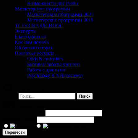
Возможности для учебы
Магистерские программы
Магистерские программы 2021
Магистерские программы 2019
TCTS GRАДSCHOOL
Эксперты
Благодарности
Как нам помочь
Об организаторах
Полезные ресурсы
Odds & curiosities
Бытовые заботы ученого
Работа с данными
Psychology & Neuroscience
Поиск по сайту
Найти:
Помочь проекту
Сумма перевода (
₽
)
Комментарий
(необязательно)