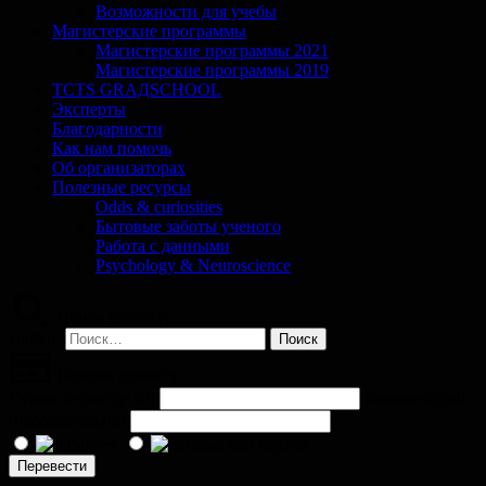
Возможности для учебы
Магистерские программы
Магистерские программы 2021
Магистерские программы 2019
TCTS GRАДSCHOOL
Эксперты
Благодарности
Как нам помочь
Об организаторах
Полезные ресурсы
Odds & curiosities
Бытовые заботы ученого
Работа с данными
Psychology & Neuroscience
Поиск по сайту
Найти:
Помочь проекту
Сумма перевода (
₽
)
Комментарий
(необязательно)