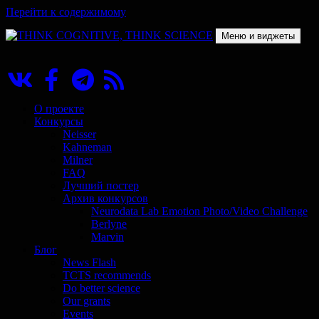
Перейти к содержимому
Меню и виджеты
THINK COGNITIVE, THINK SCIENCE
Научно-образовательный проект в сфере когнитивной науки
О проекте
Конкурсы
Neisser
Kahneman
Milner
FAQ
Лучший постер
Архив конкурсов
Neurodata Lab Emotion Photo/Video Challenge
Berlyne
Marvin
Блог
News Flash
TCTS recommends
Do better science
Our grants
Events