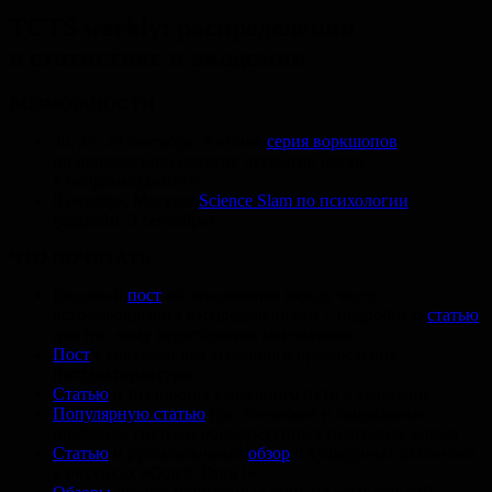
TCTS weekly: распределения
в статистике и академии
ВОЗМОЖНОСТИ
25, 27, 29 сентября, Англия:
серия воркшопов
по применению практик открытой науки
в нейроимиджинге
8 октября, Москва:
Science Slam по психологии
(дедлайн: 3 сентября)
ЧТО ПОЧИТАТЬ
Вводный
пост
об отношениях между часто
встречающимися распределениями
+ подробную
статью
для тех, кому недостаточно математики
Пост
с советами для успешного прохождения
постдокторантуры
Статью
о трудностях карьерного пути в академии
Популярную статью
про этические и социальные
проблемы системы общедоступных грантовых заявок
Статью
и русскоязычный
обзор
о культурных различиях
в рисунках «
Quick, Draw!
»