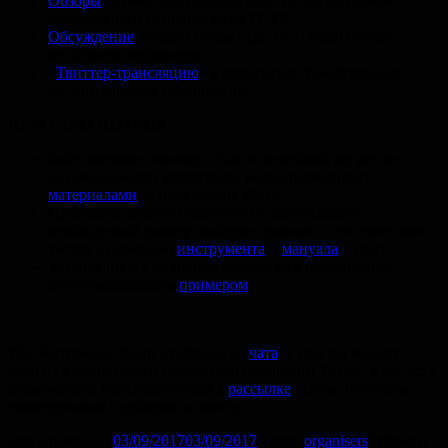
Обзоры
научно-популярных книг по когнитивной
психологии и нейронауке от TCTS
Обсуждение
лучших старых (до 1970 года) статей
из области нейронауки
«
Твиттер-трансляцию
» Европейской Конференции
по Зрительному Восприятию
ЧЕМУ НАУЧИТЬСЯ
Байесовскому анализу в Stan и линейной регрессии
со смешанными эффектами, воспользовавшись
материалами
летней школы SMLP
Проводить анализ мощности (и рассчитывать
необходимый размер выборки) разных статистических
тестов с помощью
инструмента
и
мануала
к нему
Устанавливать политику авторства в публикациях,
воспользовавшись
примером
P.S.
Материалы были отобраны из
чата
, в нем вы можете
делиться новостями и полезными ссылками! Также, у вас есть
возможность присоединиться к
рассылке
, чтобы получать
еженедельные подборки на почту.
Опубликовано
03/09/2017
03/09/2017
Автор
organisers
Рубрики