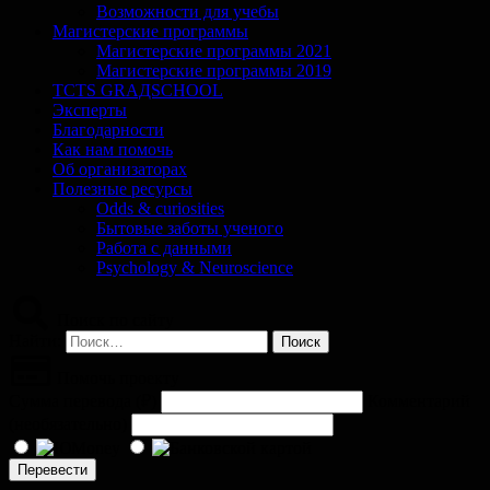
Возможности для учебы
Магистерские программы
Магистерские программы 2021
Магистерские программы 2019
TCTS GRАДSCHOOL
Эксперты
Благодарности
Как нам помочь
Об организаторах
Полезные ресурсы
Odds & curiosities
Бытовые заботы ученого
Работа с данными
Psychology & Neuroscience
Поиск по сайту
Найти:
Помочь проекту
Сумма перевода (
₽
)
Комментарий
(необязательно)