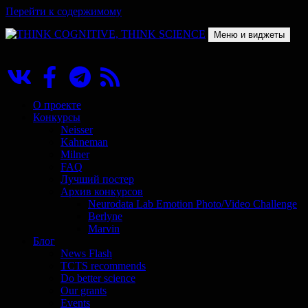
Перейти к содержимому
Меню и виджеты
THINK COGNITIVE, THINK SCIENCE
Научно-образовательный проект в сфере когнитивной науки
О проекте
Конкурсы
Neisser
Kahneman
Milner
FAQ
Лучший постер
Архив конкурсов
Neurodata Lab Emotion Photo/Video Challenge
Berlyne
Marvin
Блог
News Flash
TCTS recommends
Do better science
Our grants
Events