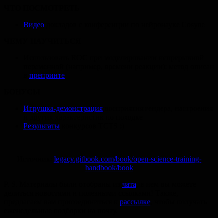
ЧТО ПОСМОТРЕТЬ
Видео
докладов с конференции по нейронауке Cosyne
ЧЕМУ НАУЧИТЬСЯ
Использовать ROC при моделировании непрерывной
переменной (например, времени реакции): метод описан
в
препринте
БОНУСЫ
Игрушка-демонстрация
восприятия гендера, настроения
и других характеристик по походке
Результаты
конкурсов TCTS :)
Источник:
legacy.gitbook.com/book/open-science-training-
handbook/book
P. S.
Материалы были отобраны из
чата
, в нем вы можете
делиться новостями и полезными ссылками! Также,
предлагаем вам присоединиться к
рассылке
, чтобы получать
еженедельные подборки на почту.