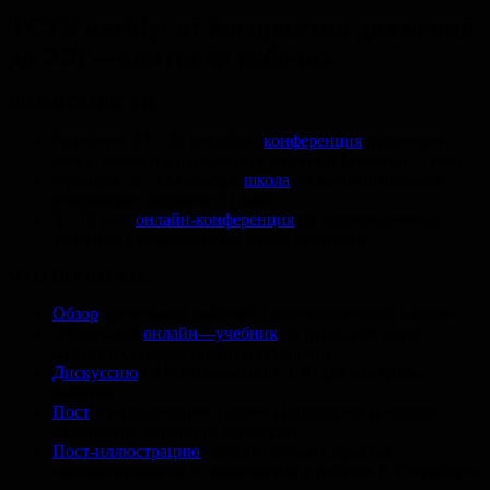
TCTS weekly: от восприятия движения
до ЭЭГ—контроля рабочих
ВОЗМОЖНОСТИ
Германия, 27—29 сентября:
конференция
о развитии
мозга, языка и когнитивных функций (дедлайн: 7 мая)
Франция, 2—12 октября:
школа
по вычислительной
нейронауке (дедлайн: 31 мая)
5—12 мая:
онлайн-конференция
об альтернативных
карьерных возможностях после академии
ЧТО ПОЧИТАТЬ
Обзор
зрительной рабочей и долговременной памяти
Небольшой
онлайн—учебник
по открытой науке
со всеми определениями и ссылками
Дискуссию
об использовании ЭЭГ для контроля
рабочих
Пост
о визуализации условий (допущений) модели
на примере линейной регрессии
Пост-иллюстрацию
плохих научных практик:
самоцитирование и самоплагиат в работах Р. Стернберга