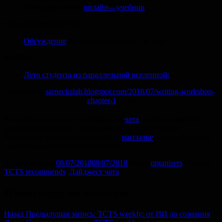
Пополняющийся
онлайн—учебник
ЧТО ПОСМОТРЕТЬ
Обсуждение
проблемы сознания с Х. Лау
БОНУС
Лето студента из параллельной вселенной:
Источник:
sarneckalab.blogspot.com/2018/07/writing-workshop-
chapter-1
.html
8
P. S.
Материалы были отобраны из
чата
, в нем вы можете
делиться новостями и полезными ссылками! Также,
предлагаем вам присоединиться к
рассылке
, чтобы получать
еженедельные подборки на почту.
Опубликовано
08/07/2018
08/07/2018
Автор
organisers
Рубрики
TCTS recommends
,
Дайджест чата
Навигация по записям
Назад
Предыдущая запись:
TCTS weekly: от ИИ до сознания