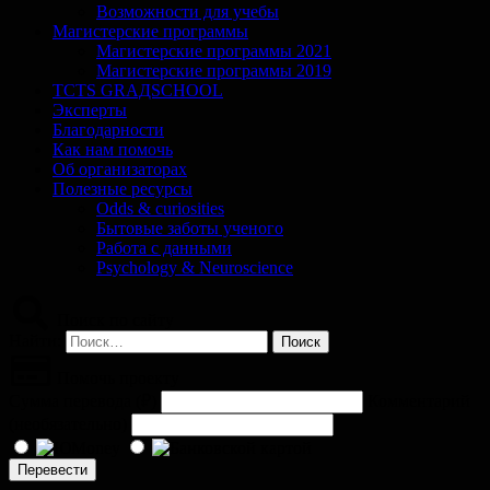
Возможности для учебы
Магистерские программы
Магистерские программы 2021
Магистерские программы 2019
TCTS GRАДSCHOOL
Эксперты
Благодарности
Как нам помочь
Об организаторах
Полезные ресурсы
Odds & curiosities
Бытовые заботы ученого
Работа с данными
Psychology & Neuroscience
Поиск по сайту
Найти:
Помочь проекту
Сумма перевода (
₽
)
Комментарий
(необязательно)