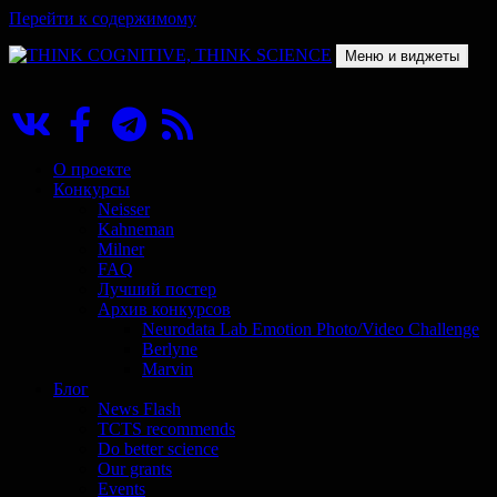
Перейти к содержимому
Меню и виджеты
THINK COGNITIVE, THINK SCIENCE
Научно-образовательный проект в сфере когнитивной науки
О проекте
Конкурсы
Neisser
Kahneman
Milner
FAQ
Лучший постер
Архив конкурсов
Neurodata Lab Emotion Photo/Video Challenge
Berlyne
Marvin
Блог
News Flash
TCTS recommends
Do better science
Our grants
Events