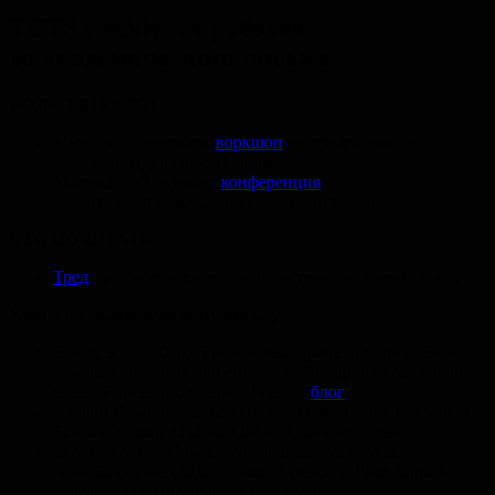
TCTS weekly: от роботов
до академического письма
ВОЗМОЖНОСТИ
Мюнхен, 8 сентября:
воркшоп
по предсказанию
поведения (дедлайн: 11 июля)
Мадрид, 1−5 октября:
конференция
по интеллектуальным роботам и системам
ЧТО ПОЧИТАТЬ
Тред
про работу зрительной системы во время саккад
Книги по академическому письму:
Heard, S. B. (2016). The scientist’s guide to writing: How
to write more easily and effectively throughout your scientific
career. Princeton University Press. +
блог
Richard Dawkins, ed. (2009). The Oxford Book of Modern
Science Writing. Oxford: Oxford University Press.
Eco, U. (2015). How to write a thesis. MIT Press.
Anne E. Greene (2013) Writing Science in Plain English.
Chicago: The University of Chicago Press.