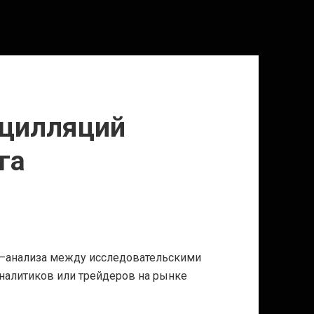
сцилляций
га
—анализа между исследовательскими
аналитиков или трейдеров на рынке