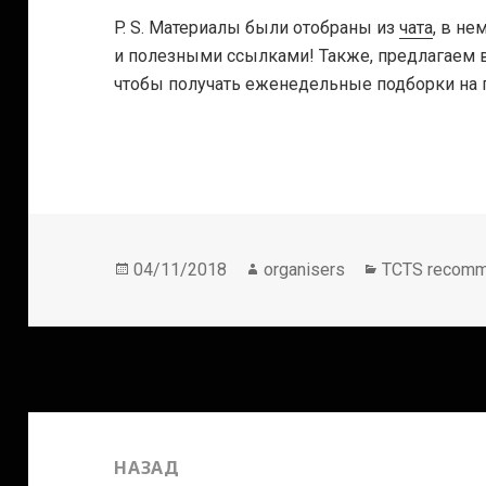
P. S.
Материалы были отобраны из
чата
, в н
и полезными ссылками! Также, предлагаем 
чтобы получать еженедельные подборки на п
Опубликовано
Автор
Рубрики
04/11/2018
organisers
TCTS recom
Навигация
по
НАЗАД
записям