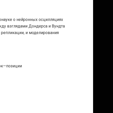
онауке о нейронных осцилляциях
жду взглядами Дондерса и Вундта
 репликации, и моделирования
док—позиции