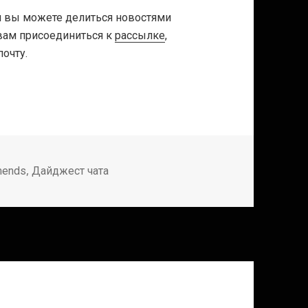
ем вы можете делиться новостями
вам присоединиться к
рассылке
,
очту.
,
mends
Дайджест чата