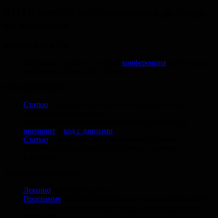
TCTS weekly: от образования до ухода
из академии
ВОЗМОЖНОСТИ
Геттинген, 29 мая — 1 июня:
конференция
для молодых
нейроученых (дедлайн: 1 марта)
ЧТО ПОЧИТАТЬ
Статью
с результатами опроса о причинах ухода
психологов из академии
Мета-анализ влияния образования на уровень IQ:
препринт
и
код с данными
Статью
со сравнением работы на государство
(например, в грантовых агентствах) и работы
в академии
ЧТО ПОСМОТРЕТЬ
Лекцию
об истории p-value
Программу
Оксфордской школы по воспроизводимости,
на сайте в дальнейшем будут появляться аудиозаписи
докладов