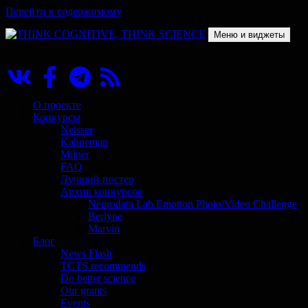
Перейти к содержимому
Меню и виджеты
THINK COGNITIVE, THINK SCIENCE
Научно-образовательный проект в сфере когнитивной науки
О проекте
Конкурсы
Neisser
Kahneman
Milner
FAQ
Лучший постер
Архив конкурсов
Neurodata Lab Emotion Photo/Video Challenge
Berlyne
Marvin
Блог
News Flash
TCTS recommends
Do better science
Our grants
Events