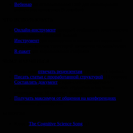
Вебинар
по использованию OSF для полноценной
работы над проектами (6 декабря)
ЧТО ИСПОЛЬЗОВАТЬ
Онлайн-инструмент
, который отображает тематические
карты разных областей знаний
Инструмент
для проведения и анализа исследований
с отслеживанием траекторий движения пальцев/мыши
R-пакет
для выравнивания графиков
ЧЕМУ НАУЧИТЬСЯ
Правильно
отвечать рецензентам
: 10 простых правил
Писать статьи с проработанной структурой
: 10 советов
Составлять документ
с правилами лаборатории
и взаимными ожиданиями студентов и научного
руководителя: 10 простых правил
Получать максимум от общения на конференциях
:
небольшое руководство
БОНУСЫ
Клип «
The Cognitive Science Song
» :)