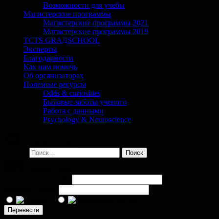
Возможности для учебы
Магистерские программы
Магистерские программы 2021
Магистерские программы 2019
TCTS GRАДSCHOOL
Эксперты
Благодарности
Как нам помочь
Об организаторах
Полезные ресурсы
Odds & curiosities
Бытовые заботы ученого
Работа с данными
Psychology & Neuroscience
Поиск по сайту
Найти:
Помочь проекту
Сумма перевода (
₽
)
Комментарий
(необязательно)