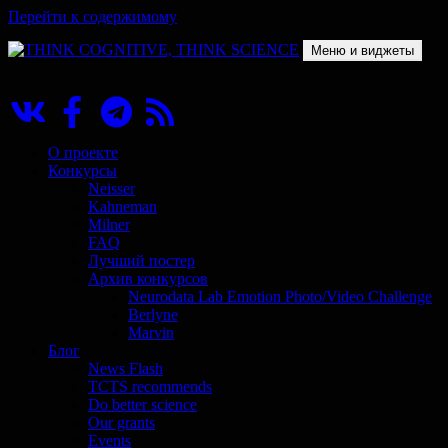
Перейти к содержимому
Меню и виджеты
THINK COGNITIVE, THINK SCIENCE
Научно-образовательный проект в сфере когнитивной науки
О проекте
Конкурсы
Neisser
Kahneman
Milner
FAQ
Лучший постер
Архив конкурсов
Neurodata Lab Emotion Photo/Video Challenge
Berlyne
Marvin
Блог
News Flash
TCTS recommends
Do better science
Our grants
Events