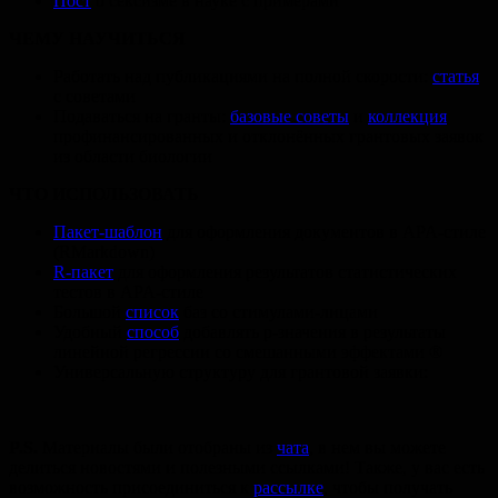
Пост
о сексизме в науке с примерами
ЧЕМУ НАУЧИТЬСЯ
Работать над публикациями на полной скорости:
статья
с советами
Подаваться на гранты:
базовые советы
и
коллекция
профинансированных и отклонённых грантовых заявок
из области биологии
ЧТО ИСПОЛЬЗОВАТЬ
Пакет-шаблон
для оформления документов в APA-стиле
(RMarkdown)
R-пакет
для оформления результатов статистических
тестов в APA-стиле
Большой
список
баз со стимулами-лицами
Удобный
способ
добавлять p-значения в результаты
линейной регрессии со смешанными эффектами ®
Универсальную структуру для грантовой заявки:
P.S.
Материалы были отобраны из
чата
, в нем вы можете
делиться новостями и полезными ссылками! Также, у вас есть
возможность присоединиться к
рассылке
, чтобы получать