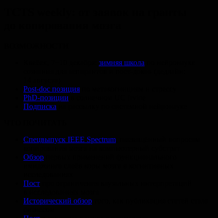
TCTS weekly: от заявок на гранты
до копирования мозга
ВОЗМОЖНОСТИ
Квебек, 7−10 декабря:
зимняя школа
по нейронауке
сознания для аспирантов и пост-доков (дедлайн:
14 августа)
Post-doc позиция
по метакогнициям и стрессу
PhD-позиции
в солнечном UC Irvine
Подписка
на рассылку по системной нейронауке
ЧТО ПОЧИТАТЬ
Спецвыпуск IEEE Spectrum
, посвящённый вопросам
копирования мозга на компьютерный субстрат
Обзор
первых применений функционального
имиджинга слоёв коры мозга в когнитивных
исследованиях
Пост
про ограничения каузальных интерпретаций
в исследованиях мозга
Исторический обзор
того, как публикация статей стала
бизнесом