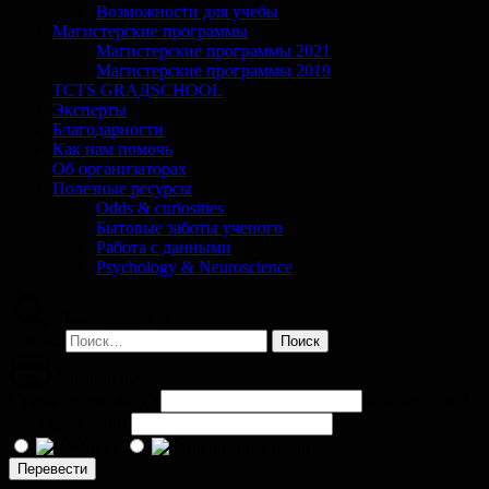
Возможности для учебы
Магистерские программы
Магистерские программы 2021
Магистерские программы 2019
TCTS GRАДSCHOOL
Эксперты
Благодарности
Как нам помочь
Об организаторах
Полезные ресурсы
Odds & curiosities
Бытовые заботы ученого
Работа с данными
Psychology & Neuroscience
Поиск по сайту
Найти:
Помочь проекту
Сумма перевода (
₽
)
Комментарий
(необязательно)