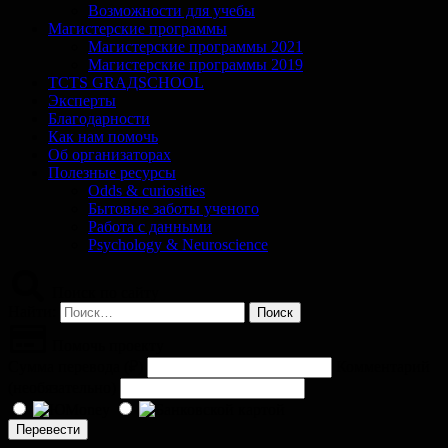
Возможности для учебы
Магистерские программы
Магистерские программы 2021
Магистерские программы 2019
TCTS GRАДSCHOOL
Эксперты
Благодарности
Как нам помочь
Об организаторах
Полезные ресурсы
Odds & curiosities
Бытовые заботы ученого
Работа с данными
Psychology & Neuroscience
Поиск по сайту
Найти:
Помочь проекту
Сумма перевода (
₽
)
Комментарий
(необязательно)