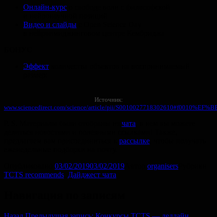
Онлайн-курс
о свободе воли с философской
и нейронаучной позиций
Видео и слайды
с Open Science Day
в нейроимиджинговом центре Кембриджа
БОНУС
Эффект
количества объектов на воспринимаемый
размер:
Источник:
www.sciencedirect.com/science/article/pii/S0010027718302610#f0010%EF%
P. S.
Материалы были отобраны из
чата
, в нем вы можете
делиться новостями и полезными ссылками! Также,
предлагаем вам присоединиться к
рассылке
, чтобы получать
еженедельные подборки на почту.
Опубликовано
03/02/2019
03/02/2019
Автор
organisers
Рубрики
TCTS recommends
,
Дайджест чата
Навигация по записям
Назад
Предыдущая запись:
Конкурсы TCTS — дедлайн