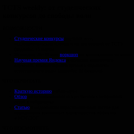
TCTS weekly: от студенческих
конкурсов до свободы воли
ВОЗМОЖНОСТИ
Студенческие конкурсы
научных эссе,
исследовательских планов и их реализаций от TCTS
(дедлайн: 15 марта)
Исландия, 26−28 мая:
воркшоп
по коннективности мозга
Научная премия Яндекса
в областях машинного
обучения, компьютерного зрения и обработки
естественного языка (дедлайн: 28 февраля)
ЧТО ПОЧИТАТЬ
Краткую историю
нейронауки
Обзор
об использовании искусственных нейронных
сетей в нейронауке
Статью
о надежности перестановочных тестов для
определения временных характеристик эффектов
в МЭГ/ЭЭГ
ЧТО ПОСМОТРЕТЬ