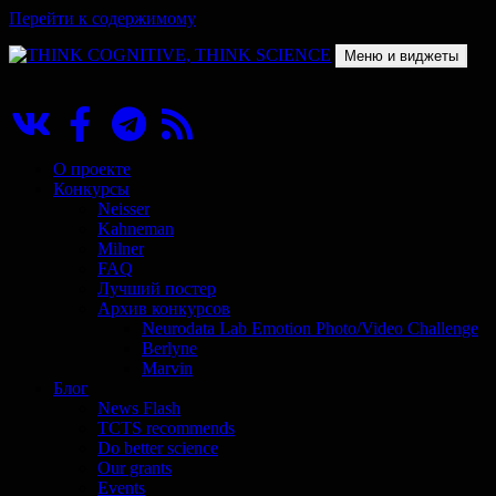
Перейти к содержимому
Меню и виджеты
THINK COGNITIVE, THINK SCIENCE
Научно-образовательный проект в сфере когнитивной науки
О проекте
Конкурсы
Neisser
Kahneman
Milner
FAQ
Лучший постер
Архив конкурсов
Neurodata Lab Emotion Photo/Video Challenge
Berlyne
Marvin
Блог
News Flash
TCTS recommends
Do better science
Our grants
Events