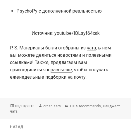
PsychoPy с дополненной реальностью
Источник:
youtu.be/lQLsyf64xak
P. S.
Материалы были отобраны из
чата
, в нем
вы можете делиться новостями и полезными
ссылками! Также, предлагаем вам
присоединиться к
рассылке
, чтобы получать
еженедельные подборки на почту.
Опубликовано
Автор
Рубрики
,
03/10/2018
organisers
TCTS recommends
Дайджест
чата
Навигация
НАЗАД
по