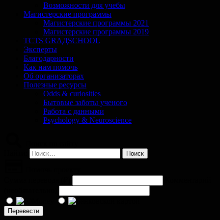
Возможности для учебы
Магистерские программы
Магистерские программы 2021
Магистерские программы 2019
TCTS GRАДSCHOOL
Эксперты
Благодарности
Как нам помочь
Об организаторах
Полезные ресурсы
Odds & curiosities
Бытовые заботы ученого
Работа с данными
Psychology & Neuroscience
Поиск по сайту
Найти:
Помочь проекту
Сумма перевода (
₽
)
Комментарий
(необязательно)