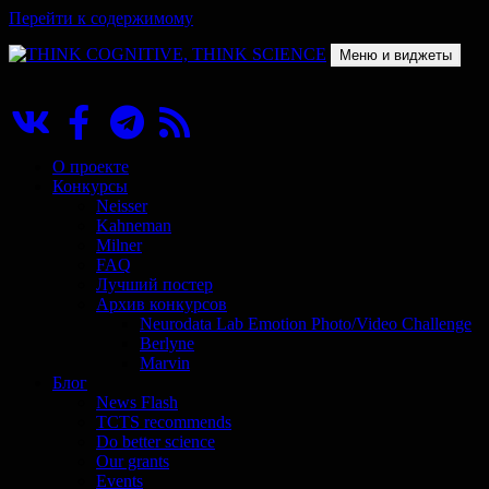
Перейти к содержимому
Меню и виджеты
THINK COGNITIVE, THINK SCIENCE
Научно-образовательный проект в сфере когнитивной науки
О проекте
Конкурсы
Neisser
Kahneman
Milner
FAQ
Лучший постер
Архив конкурсов
Neurodata Lab Emotion Photo/Video Challenge
Berlyne
Marvin
Блог
News Flash
TCTS recommends
Do better science
Our grants
Events