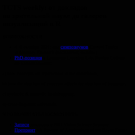
TCTS weekly: от докладов
по зрительной науке до галереи
визуализаций в R
ВОЗМОЖНОСТИ
4−6 октября 2021: ряд
симпозиумов
Current Topics
in Memory Research (бесплатно; онлайн)
PhD-позиция
в Language Learning Lab, Boston College
по направлениям:
a) how concepts are represented in the mind/brain,
b) how the structure of concepts affects the structure of language,
c) syntactic & semantic bootstrapping,
d) cross-linguistic universals.
ЧТО
ПОЧИТАТЬ
/
ПОСМОТРЕТЬ
Записи
докладов с BIU Vision Science Seminar
Препринт
«A Review of Applications of the Bayes Factor