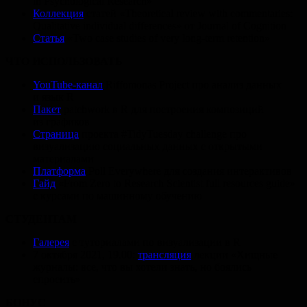
in Psychological Research»
Коллекция
статей «Theoretical review with commentaries:
Qualitative individual differences» от Journal of Cognition
Статья
«Two case studies of very long-term retention»
ЧТО ИСПОЛЬЗОВАТЬ
YouTube-канал
Riffomonas Project про анализ данных
и язык R
Пакет
patchwork в R для построения композиций
из графиков
Страница
проекта #TidyTuesday challenge про
визуализацию социальных данных с открытыми
материалами
Платформа
Poll Everywhere для создания интерактивов
Гайд
«From Zero to Research Scientist full resources guide»
с курсами по машинному обучению
СТУДЕНТАМ
Галерея
с туториалами по визуализации в R
7 октября 2021, 19.00:
трансляция
лекции «Хищные
журналы: все, что вы хотели знать, но боялись
спросить»
БОНУС