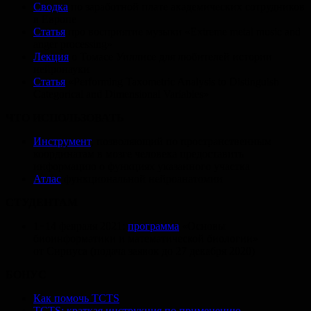
Сводка
по заработной плате академических сотрудников
в Европе
Статья
про восприятие музыки «Extreme metal music and
anger processing»
Лекция
о Томасе Уиллисе для любителей истории
нейронауки
Статья
«Performing Taxometric Analysis to Distinguish
Categorical and Dimensional Variables»
ЧТО ИСПОЛЬЗОВАТЬ
Инструмент
, позволяющий по пространственным
координатам в мозге человека предоставить
информацию о функциях указанного участка
Атлас
функциональной нейроанатомии
СТУДЕНТАМ
1−14 февраля 2021:
программа
«Основы
биоинформатики и математической биологии»
от Сириуса (подача заявок до 27 декабря 2020)
БОНУС
Как помочь TCTS
TCTS: краткая инструкция по применению