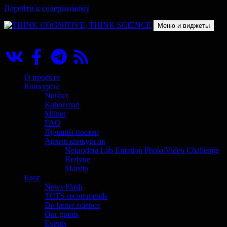
Перейти к содержимому
Меню и виджеты
THINK COGNITIVE, THINK SCIENCE
Научно-образовательный проект в сфере когнитивной науки
О проекте
Конкурсы
Neisser
Kahneman
Milner
FAQ
Лучший постер
Архив конкурсов
Neurodata Lab Emotion Photo/Video Challenge
Berlyne
Marvin
Блог
News Flash
TCTS recommends
Do better science
Our grants
Events