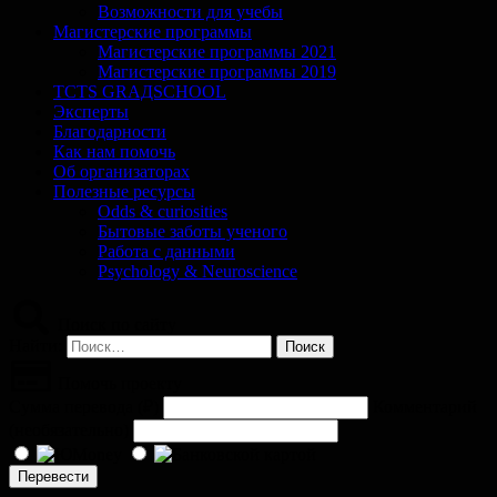
Возможности для учебы
Магистерские программы
Магистерские программы 2021
Магистерские программы 2019
TCTS GRАДSCHOOL
Эксперты
Благодарности
Как нам помочь
Об организаторах
Полезные ресурсы
Odds & curiosities
Бытовые заботы ученого
Работа с данными
Psychology & Neuroscience
Поиск по сайту
Найти:
Помочь проекту
Сумма перевода (
₽
)
Комментарий
(необязательно)