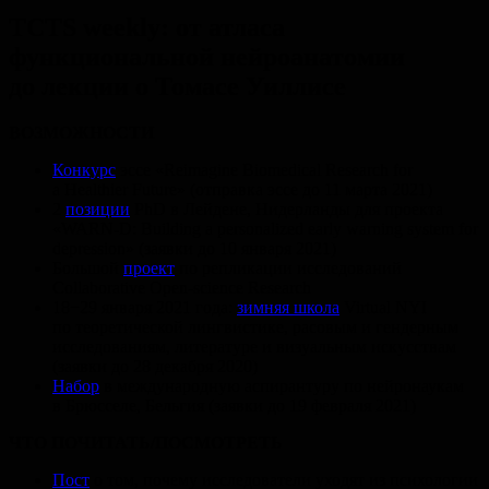
TCTS weekly: от атласа
функциональной нейроанатомии
до лекции о Томасе Уиллисе
ВОЗМОЖНОСТИ
Конкурс
эссе «Reimagine Biomedical Research for
a Healthier Future» (отправка эссе до 11 марта 2021)
2
позиции
PhD в Лейдене, Нидерланды для проекта
«WARN-D: Building a personalized early warning system for
depression» (заявки до 10 января 2021)
Большой
проект
по репликации исследований
Collaborative Open-science Research
18−29 января 2021 года:
зимняя школа
Virtual NYI
по теоретической лингвистике, расовым и гендерным
исследованиям, литературе и визуальным искусствам
(заявки до 28 декабря 2020)
Набор
в международную аспирантуру по нейронаукам
в Брюсселе, Бельгия (заявки до 19 февраля 2021)
ЧТО ПОЧИТАТЬ/ПОСМОТРЕТЬ
Пост
о том, почему исследователи уходят из психологии