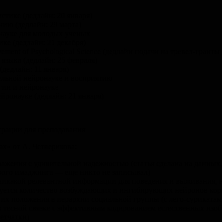
стике (дедлайн: 20 января)
ию (дедлайн: 29 марта)
науке для молодых ученых
ке (дедлайн: 21 декабря)
ovement of Psychological Science (дедлайн подачи на тревел-гранты
языка (дедлайн: 25 февраля)
дедлайн: 11 января)
льной нейронауке и восприятию
гии и нейронауке
йронауке (дедлайн: 21 января)
трации для преподавания
ах» от А. Четверикова:
бражения с удивительной надежностью (статья сделана на данн
вого имаджинга — еще никто не записывал)
 никакой релевантной информации для поведения и выживания, 
ируется количество возбуждающих и ингибирующих нейронов ко
 их положения в иерархии социальной группы (с лего-сурикатам
в тесной связке с эффективным кодированием естественных изоб
етчатки)