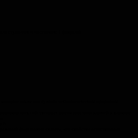
 для студентов и постдоков: 1 февраля)
ых, которые также послужили технологическим прорывом —
например звук собственных шагов или звон ключей в кармане
ры
и!)
ражений (еще можно сказать, что свойства естественных