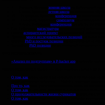
3 — 8 января, Москва:
зимняя школа
по Байесовской стати
1 — 6 июля, Бухарест:
летняя школа
по машинному обучен
15 — 16 февраля, Бриксен:
конференция
по когнитивной 
10 — 13 апреля, Таррагона:
симпозиум
по психолингвисти
7 — 9 июля, Роттердам:
конференция
Society for the Impr
Сан-Себастьян:
магистратура
по когнитивной нейронауке 
Глазго:
аспирантский проект
по клинической нейронауке (
Дрезден:
много исследовательских позиций
по вычислите
Берлин:
PhD и постдок позиции
по когнитивной психоло
Зальцбург:
PhD позиции
по когнитивной психологии и не
ЧТО ИСПОЛЬЗОВАТЬ
«Анализ по подгруппам» в P-hacker app
в качестве иллюс
МИНИ-ПОДБОРКА
тредов из серии «научная статья в 20 твит
О том, как
мозгу удается распознавать естественные изо
такое количество нейронов — 10.000 с помощью кальцие
Про то, как
мозг учится игнорировать звуки, не несущие
О том, как
в процессе развития головного мозга баланс
О продолжительности жизни сурикатов
в зависимости от
О том, как
различные типы клеток в сетчатке возникают 
изображений хорошо объясняют различные типы клеток с