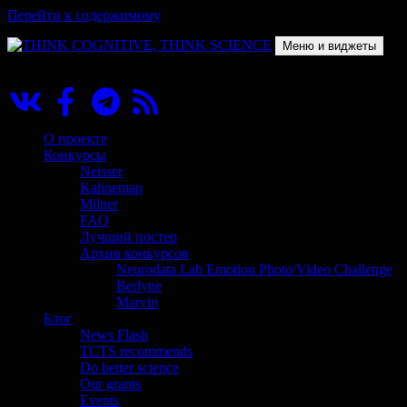
Перейти к содержимому
Меню и виджеты
THINK COGNITIVE, THINK SCIENCE
Научно-образовательный проект в сфере когнитивной науки
О проекте
Конкурсы
Neisser
Kahneman
Milner
FAQ
Лучший постер
Архив конкурсов
Neurodata Lab Emotion Photo/Video Challenge
Berlyne
Marvin
Блог
News Flash
TCTS recommends
Do better science
Our grants
Events