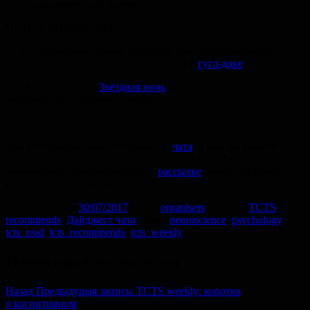
академической жизни
ЧЕМ ПОЛЬЗОВАТЬСЯ
Открытыми базами стимулов для психологических
исследований, которые собраны в
гугл-доке
Для вдохновения: «
Звёздная ночь
» (гиппокампальные
нейроны) от Christophe Leterrier
P.S.
Материалы были отобраны из
чата
, в нем вы можете
делиться новостями и полезными ссылками! Также, у вас есть
возможность присоединиться к
рассылке
, чтобы получать
еженедельные подборки на почту.
Опубликовано
30/07/2017
Автор
organisers
Рубрики
TCTS
recommends
,
Дайджест чата
Метки
neuroscience
,
psychology
,
tcts_read
,
tcts_recommends
,
tcts_weekly
Навигация по записям
Назад
Предыдущая запись:
TCTS weekly: коротко
о когнитивном