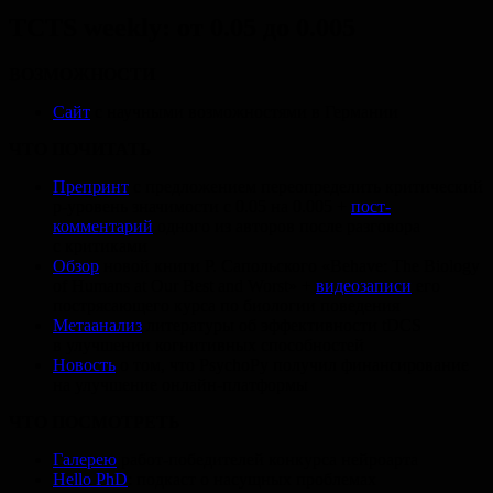
TCTS weekly: от 0.05 до 0.005
ВОЗМОЖНОСТИ
Сайт
с научными возможностями в Германии
ЧТО ПОЧИТАТЬ
Препринт
с предложением переопределить критический
p-уровень значимости с 0.05 на 0.005
+
пост-
комментарий
одного из авторов после разговора
с критиками
Обзор
новой книги Р. Сапольского «Behave: The Biology
of Humans at Our Best and Worst»
+
видеозаписи
его
пострясающего курса по биологии поведения
Метаанализ
литературы об эффективности tDCS
в улучшении когнитивных способностей
Новость
о том, что PsychoPy получил финансирование
на улучшение онлайн-платформы
ЧТО ПОСМОТРЕТЬ
Галерею
работ-победителей конкурса нейроарта
Hello PhD
: подкаст о насущных проблемах