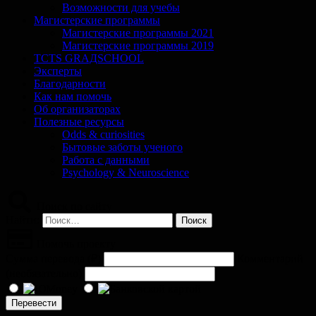
Возможности для учебы
Магистерские программы
Магистерские программы 2021
Магистерские программы 2019
TCTS GRАДSCHOOL
Эксперты
Благодарности
Как нам помочь
Об организаторах
Полезные ресурсы
Odds & curiosities
Бытовые заботы ученого
Работа с данными
Psychology & Neuroscience
Поиск по сайту
Найти:
Помочь проекту
Сумма перевода (
₽
)
Комментарий
(необязательно)