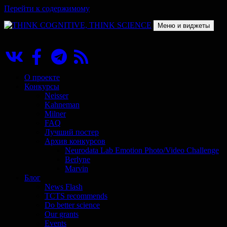
Перейти к содержимому
Меню и виджеты
THINK COGNITIVE, THINK SCIENCE
Научно-образовательный проект в сфере когнитивной науки
О проекте
Конкурсы
Neisser
Kahneman
Milner
FAQ
Лучший постер
Архив конкурсов
Neurodata Lab Emotion Photo/Video Challenge
Berlyne
Marvin
Блог
News Flash
TCTS recommends
Do better science
Our grants
Events