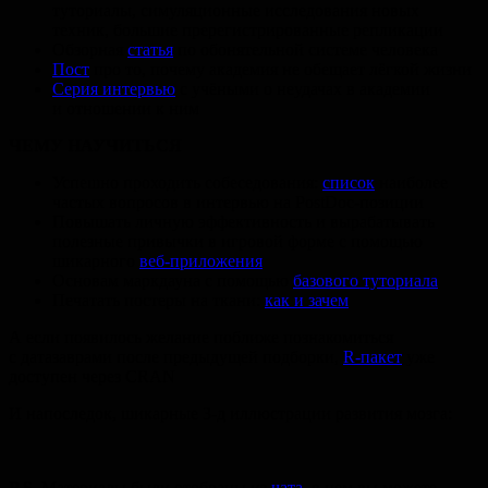
туториалы, симуляционные исследования новых
техник, большие пререгистрированные репликации
Обзорная
статья
по обонятельной системе человека
Пост
про то, почему академия не обещает лёгкой жизни
Серия интервью
с учёными о неудачах в академии
и отношении к ним
ЧЕМУ НАУЧИТЬСЯ
Успешно проходить собеседования:
список
наиболее
частых вопросов в интервью на PostDoc-позиции
Повышать личную эффективность и вырабатывать
полезные привычки в игровой форме с помощью
шикарного
веб-приложения
Основам маркдауна с помощью
базового туториала
Печатать постеры на ткани:
как и зачем
А если появилось желание поближе познакомиться
с датазаврами после предыдущей подборки,
R-пакет
уже
доступен через CRAN
И напоследок, шикарные 3-д иллюстрации развития мозга:
P.S.
Материалы были отобраны из
чата
, в нем вы можете