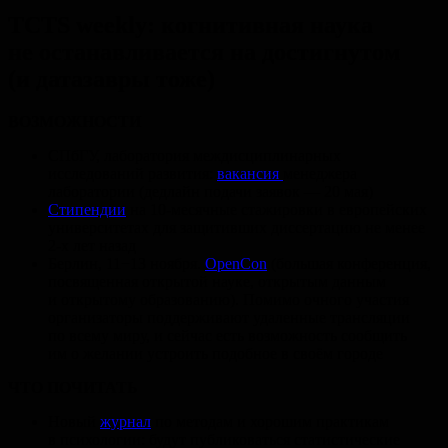
TCTS weekly: когнитивная наука
не останавливается на достигнутом
(и датазавры тоже)
ВОЗМОЖНОСТИ
СПбГУ, лаборатория междисциплинарных
исследований развития:
вакансия
менеджера
лаборатории (дедлайн подачи заявок — 20 мая)
Стипендии
на 10-месячные стажировки в европейских
университетах для защитивших диссертацию не менее
2-х лет назад
Берлин, 11−13 ноября.
OpenCon
(большая конференция,
посвященная открытой науке, открытым данным
и открытому образованию). Помимо очного участия
организаторы поддерживают удаленные трансляции
по всему миру, и сейчас есть возможность сообщить
им о желании устроить подобное в своём городе
ЧТО ПОЧИТАТЬ
Новый
журнал
по методам и хорошим практикам
в психологии: будут публиковаться статистические