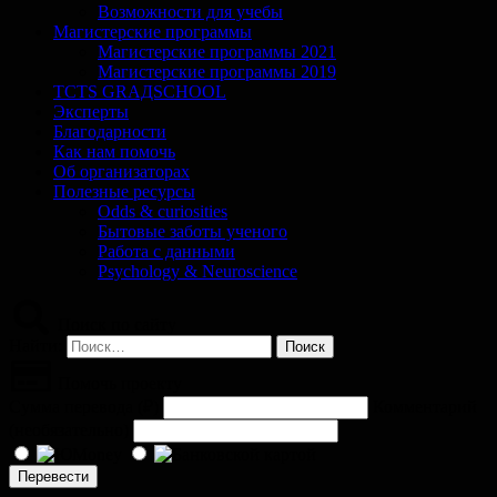
Возможности для учебы
Магистерские программы
Магистерские программы 2021
Магистерские программы 2019
TCTS GRАДSCHOOL
Эксперты
Благодарности
Как нам помочь
Об организаторах
Полезные ресурсы
Odds & curiosities
Бытовые заботы ученого
Работа с данными
Psychology & Neuroscience
Поиск по сайту
Найти:
Помочь проекту
Сумма перевода (
₽
)
Комментарий
(необязательно)