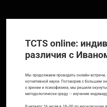
TCTS online: инд
различия с Иван
Мы продолжаем проводить онлайн-встречи,
когнитивной науки. Поговорив с большим э
о зрении и психофизике, мы решили окунут
методологически среду -- изучение индивид
В четверг 16 июля в 19−00 по московскому 