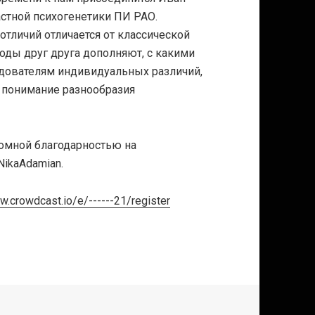
астной психогенетики ПИ РАО.
тличий отличается от классической
ходы друг друга дополняют, с какими
едователям индивидуальных различий,
 понимание разнообразия
омной благодарностью на
NikaAdamian.
w.crowdcast.io/e/------21/register