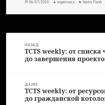
Опубликовано
Автор
Рубрики
06/07/2020
organisers
News Flash
Навигация
по
НАЗАД
записям
TCTS weekly: от списка
Предыдущая
запись:
до завершения проекто
ДАЛЕЕ
TCTS weekly: от ресурсо
Следующая
запись:
до гражданской котоло