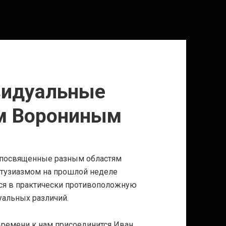
ивидуальные
ом Ворониным
 посвященные разным областям
нтузиазмом на прошлой неделе
ься в практически противоположную
уальных различий.
времени к нам присоединится Иван