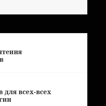
 чтения
в
в для всех-всех
гии