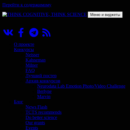
Перейти к содержимому
Меню и виджеты
THINK COGNITIVE, THINK SCIENCE
Научно-образовательный проект в сфере когнитивной науки
О проекте
Конкурсы
Neisser
Kahneman
Milner
FAQ
Лучший постер
Архив конкурсов
Neurodata Lab Emotion Photo/Video Challenge
Berlyne
Marvin
Блог
News Flash
TCTS recommends
Do better science
Our grants
Events