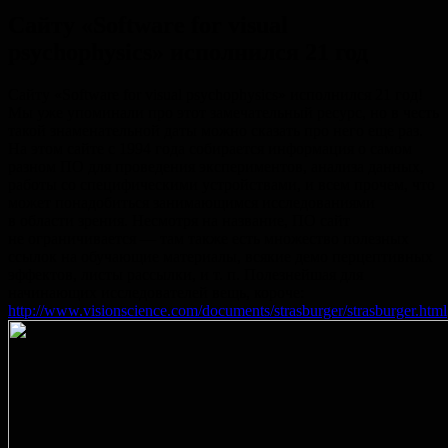
Сайту «Software for visual
psychophysics» исполнился 21 год
Сайту «Software for visual psychophysics» исполнился 21 год!
Мы уже упоминали про этот замечательный ресурс, но в честь
такой знаменательной даты можно сказать про него еще раз.
На этом сайте с 1994 года собирается информация о самом
разном ПО для проведения экспериментов, анализа данных,
работы со специфическими устройствами, и всем прочем, что
может понадобиться занимающимся исследованиями
в области зрения. Несмотря на название, ПО сайт
не ограничивается — там также есть множество полезных
ссылок на обучающие материалы, всякие демо перцептивных
эффектов, листы рассылки,
и т. п.
Полезнейшая для
начинающих исследователей вещь, короче:
http://www.visionscience.com/documents/strasburger/strasburger.html