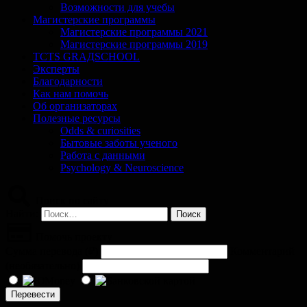
Возможности для учебы
Магистерские программы
Магистерские программы 2021
Магистерские программы 2019
TCTS GRАДSCHOOL
Эксперты
Благодарности
Как нам помочь
Об организаторах
Полезные ресурсы
Odds & curiosities
Бытовые заботы ученого
Работа с данными
Psychology & Neuroscience
Поиск по сайту
Найти:
Помочь проекту
Сумма перевода (
₽
)
Комментарий
(необязательно)