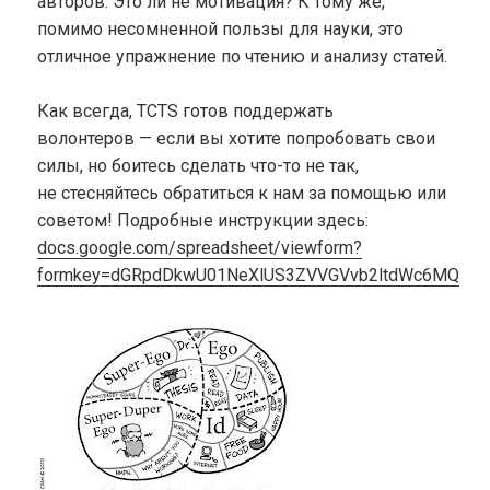
авторов. Это ли не мотивация? К тому же,
помимо несомненной пользы для науки, это
отличное упражнение по чтению и анализу статей.
Как всегда, TCTS готов поддержать
волонтеров — если вы хотите попробовать свои
силы, но боитесь сделать что-то не так,
не стесняйтесь обратиться к нам за помощью или
советом! Подробные инструкции здесь:
docs.google.com/spreadsheet/viewform?
formkey=dGRpdDkwU01NeXlUS3ZVVGVvb2ltdWc6MQ