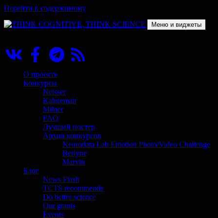
Перейти к содержимому
Меню и виджеты
THINK COGNITIVE, THINK SCIENCE
Научно-образовательный проект в сфере когнитивной науки
О проекте
Конкурсы
Neisser
Kahneman
Milner
FAQ
Лучший постер
Архив конкурсов
Neurodata Lab Emotion Photo/Video Challenge
Berlyne
Marvin
Блог
News Flash
TCTS recommends
Do better science
Our grants
Events