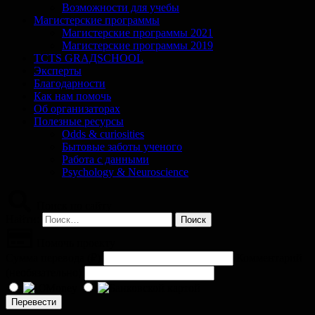
Возможности для учебы
Магистерские программы
Магистерские программы 2021
Магистерские программы 2019
TCTS GRАДSCHOOL
Эксперты
Благодарности
Как нам помочь
Об организаторах
Полезные ресурсы
Odds & curiosities
Бытовые заботы ученого
Работа с данными
Psychology & Neuroscience
Поиск по сайту
Найти:
Помочь проекту
Сумма перевода (
₽
)
Комментарий
(необязательно)