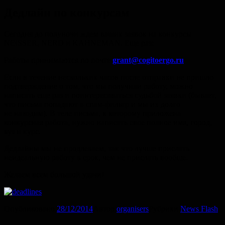
Дедлайн по конкурсам
Сегодня до полуночи ждем ваших заявок на конкурсы
NEISSER, NERD и KAHNEMAN. Еще раз:
Работы принимаются по почте
grant@cogitoergo.ru
Если в течение нескольких часов после отправки не пришло
подтверждение о том, что мы получили работу, можно
написать еще раз и поинтересоваться судьбой заявки (бывает,
что письма попадают в спам-фильтр и мы их долго
не находим). В теле письма, к которому приложена
конкурсная работа, нужно написать свое полное имя, город,
вуз и курс.
Дедлайны мы не продлеваем, так что лучше прислать
неидеальную работу в срок, чем не прислать вообще.
Желаем всем большой удачи!
Опубликовано
28/12/2014
Автор
organisers
Рубрики
News Flash