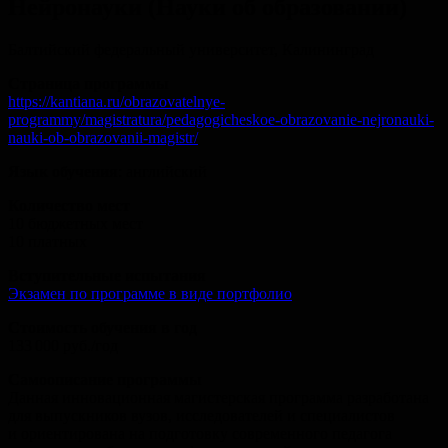
Нейронауки (Науки об образовании)
Балтийский федеральный университет, Калининград
Страница программы
https://kantiana.ru/obrazovatelnye-
programmy/magistratura/pedagogicheskoe-obrazovanie-nejronauki-
nauki-ob-obrazovanii-magistr/
Язык обучения
: английский
Количество мест
10 бюджетных мест
10 платных
Вступительные испытания
Экзамен по программе в виде портфолио
Стоимость обучения в год
133 000 руб./год
Самоописание программы
Данная инновационная магистерская программа разработана
для выпускников вузов, исследователей и специалистов
и ориентирована на подготовку современного педагога