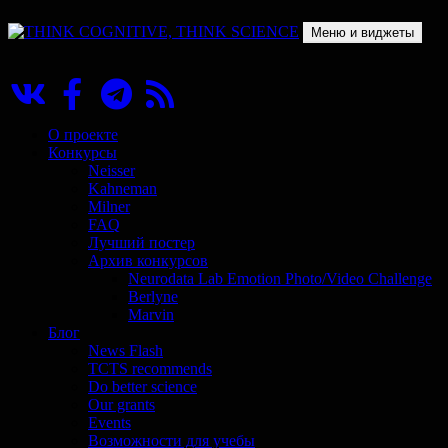
Перейти
к
Меню и виджеты
содержимому
THINK COGNITIVE, THINK SCIENCE
Научно-образовательный проект в сфере когнитивной науки
О проекте
Конкурсы
Neisser
Kahneman
Milner
FAQ
Лучший постер
Архив конкурсов
Neurodata Lab Emotion Photo/Video Challenge
Berlyne
Marvin
Блог
News Flash
TCTS recommends
Do better science
Our grants
Events
Возможности для учебы