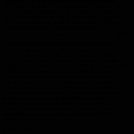
в различных областях профессиональной деятельности,
обладающего знаниями и практическими навыками в области
нейропсихологии, нейропсихологической диагностики,
нейролингвистики, когнитивной педагогики, методики
обучения и воспитания, дидактики, возрастной психологии,
кинезиологии, а также современных методов,
использующихся для исследования индивидуальных различий
высших психических функций и когнитивных процессов
с целью интеграции полученных междисциплинарных
знаний в практике образовательной деятельности.
Образовательная магистерская программа реализуется
на английском языке. Овладев практическими знаниями
в области когнитивной нейронауки и нейропсихологической
диагностики, вы сможете понимать природу человека
и анализировать механизмы, лежащие в основе языка
и мышления, эмоций, поведения и других феноменов
человеческой психики. Научитесь выявлять когнитивные
искажения мышления, понимать, как человек воспринимает
информацию, управлять когнитивным развитием
обучающихся в процессе обучения, в том числе выявлять
четкие корреляции между процессом обучения и физическими
изменениями головного мозга и отслеживать процесс
обучения и состояние обучающегося.
Базовые курсы