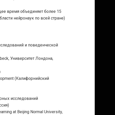
щее время объединяет более 15
бласти нейронаук по всей стране)
сследований и поведенческой
rkbeck, Университет Лондона,
)
evelopment (Калифорнийский
рных исследований
ссия)
rning at Beijing Normal University,