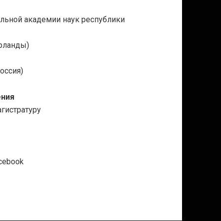
альной академии наук республики
ерланды)
оссия)
ения
гистратуру
cebook