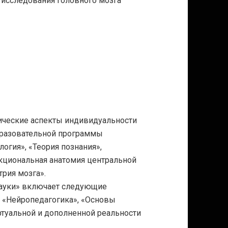
исследования головного мозга
ические аспекты индивидуальности
образовательной программы
гия», «Теория познания»,
кциональная анатомия центральной
рия мозга».
ауки» включает следующие
 «Нейропедагогика», «Основы
ртуальной и дополненной реальности