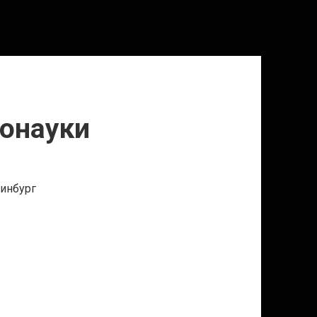
онауки
ринбург