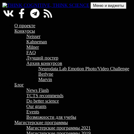
Перейти
Меню и виджеты
к
содержимому
THINK COGNITIVE, THINK SCIENCE
Научно-образовательный проект в сфере когнитивной науки
О проекте
Конкурсы
Neisser
Kahneman
Milner
FAQ
Лучший постер
Архив конкурсов
Neurodata Lab Emotion Photo/Video Challenge
Berlyne
Marvin
Блог
News Flash
TCTS recommends
Do better science
Our grants
Events
Возможности для учебы
Магистерские программы
Магистерские программы 2021
Магистерские программы 2019