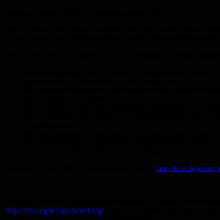
*первое правило TCTS — расскажи всем о TCTS*
Итак, прошла уже добрая половина семестра, и мы очень надеем
и в предвкушении
скорого запуска наших обновленных конк
Think Cognitive Think Science — это отличный источник инфор
Мы рассказываем про то, как в XXI веке делают науку: 
когнитивные исследования своей профессией.
Мы проводим конкурсы, участвуя в которых можно науч
своих научных желаний.
Мы проводим школу для продвинутых #горячихюныхкогнит
Мы публикуем информацию об образовательных программа
участие в них.
Мы рассказываем о науке не для публики, а для коллег, 
Мы общаемся друг с другом на конференциях и школах или
Мы очень неформальны и всегда готовы помочь или посов
Помимо группы ВК, нас можно найти здесь:
http://tcts.cogitoergo
***
За почти два года существования проекта на нашем сайте нако
(
http://tcts.cogitoergo.ru/ru/blog/
). Там же, кстати, есть поиск, е
в отдельный список (ссылки видны из блога):