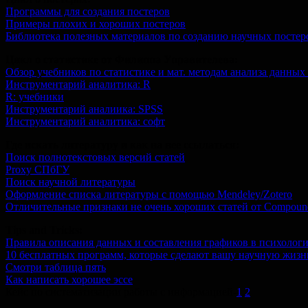
Программы для создания постеров
Примеры плохих и хороших постеров
Библиотека полезных материалов по созданию научных постер
Цикл о статистике от Филиппа Управителева:
Обзор учебников по статистике и мат. методам анализа данных
Инструментарий аналитика: R
R: учебники
Инструментарий аналиика: SPSS
Инструментарий аналитика: софт
Где искать литературу и как на нее ссылаться:
Поиск полнотекстовых версий статей
Proxy СПбГУ
Поиск научной литературы
Оформление списка литературы с помощью Mendeley/Zotero
Отличительные признаки не очень хороших статей от Compou
Tips and Tricks:
Правила описания данных и составления графиков в психолог
10 бесплатных программ, которые сделают вашу научную жизнь
Смотри таблица пять
Как написать хорошее эссе
Кейс по систематизации работы с информацией-
1
,
2