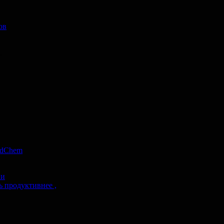
ов
,
ndChem
ии
 продуктивнее ,