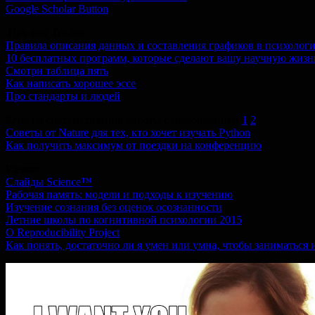
Google Scholar Button
Tips and Tricks:
Правила описания данных и составления графиков в психолог
10 бесплатных программ, которые сделают вашу научную жизнь
Смотри таблица пять
Как написать хорошее эссе
Про стандарты и людей
Кейс по систематизации работы с информацией-
1
,
2
Советы от Nature для тех, кто хочет изучать Python
Как получить максимум от поездки на конференцию
Разное:
Слайды Science™
Рабочая память: модели и подходы к изучению
Изучение сознания без оценок осознанности
Летние школы по когнитивной психологии 2015
O Reproducibility Project
Как понять, достаточно ли я умен или умна, чтобы заниматься