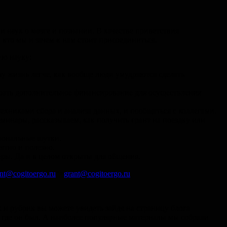
и наук о мозге и познании. В качестве приветствия
то мы и зачем к нам стоит присоединиться.
ую науку:
у жизнь легче, как вообще люди умудряются сделать
рать дополнительное финансирование для осуществления
никами сбора и анализа данных, и пообщаться с коллегами.
нары, рассказываем, как получить грант на поездку или
сиональные шутки.
ятно и полезно.
ры. Да и в целом открыты для общения.
nt@cogitoergo.ru
">
grant@cogitoergo.ru
 и рубрик вы можете увидеть зайдя на страницу блога
е, где он был. А наиболее популярные материалы мы собрали