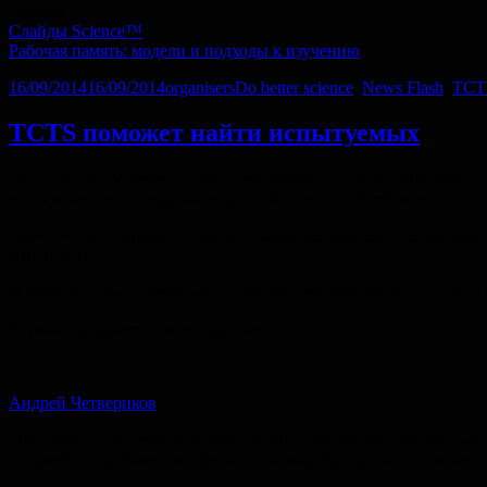
Разное:
Слайды Science™
Рабочая память: модели и подходы к изучению
Опубликовано
Автор
Рубрики
16/09/2014
16/09/2014
organisers
Do better science
,
News Flash
,
TCT
TCTS поможет найти испытуемых
Лучший способ узнать что-то про когнитивную психологию — у
исследовании и предложить другим в нем поучаствовать.
Основной критериий — исследование должно быть когнитивным 
в новостях.
И одна просьба — если исследование проводится НЕ в Санкт-Пе
Первый дайджест совсем короткий.
---------------------------
Андрей Четвериков
:
Мы ищем испытуемых на небольшой 20-минутный эксперимент,
по цвету, а мы будем смотреть, насколько быстро вы это делаете