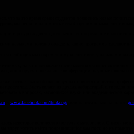
ся, что за это время среди студентов появились новые почитател
урсов
, мы решили напомнить всем #горячимюнымкогнитивным, к
мации и ресурсов для тех, кто начинает погружение в когнитивн
какими навыками полезно овладеть, какие программы сделают ваш
иться необходимым современному когнитивисту навыкам и выиг
ивных, на которой можно познакомиться с перспективными тех
х, анонсируем профильные конференции, научные школы и семи
а также рассказываем об околонаучных новостях и шутим профес
 просто так. Знать коллег из других лабораторий и городов при
етовать в вопросах, касающихся науки или академической карье
.ru
и
www.facebook.com/thinkcog/
,
или написать нам на почту:
gra
пилось некоторое количество полезных материалов. Список меток
сли вы вдруг хотите найти понравившийся вам пост, но не помнит