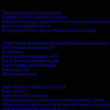
Цикл о постерах:
Программы для создания постеров
Примеры плохих и хороших постеров
Библиотека полезных материалов по созданию научных постер
Как сделать хороший постер
Контрольный список при подготовке научного постера
О статистике:
Обзор учебников по статистике и мат. методам анализа данных
Инструментарий аналитика: R
R: учебники
Инструментарий аналиика: SPSS
Инструментарий аналитика: софт
Голова Профессора Бамблдорфа
Идеальный t-test
Книги по data science
Где искать литературу и как на нее ссылаться:
Поиск полнотекстовых версий статей
Proxy СПбГУ
Поиск научной литературы
Оформление списка литературы с помощью Mendeley/Zotero
Отличительные признаки не очень хороших статей от Compou
Список хищнических журналов 2015