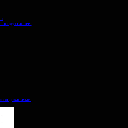
ии
 продуктивнее ,
 исследованиями