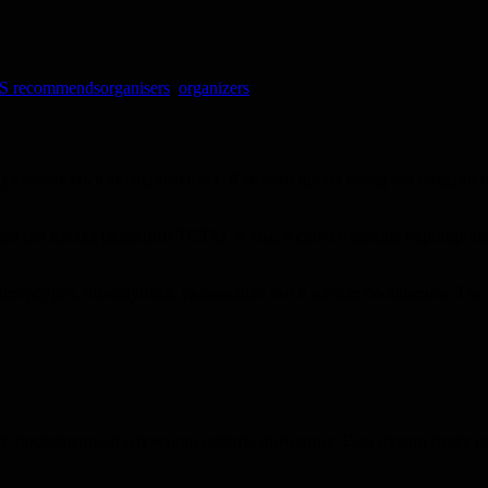
Метки
S recommends
organisers
,
organizers
частвовать в экспериментах. Какое-то время назад мы создали
(на взгляд редакции TCTS). А мы, в свою очередь, периодическ
тербурге, пожалуйста, указывайте это в начале сообщения. Так 
 посвященный изучению работы внимания. Вам нужно будет на
.