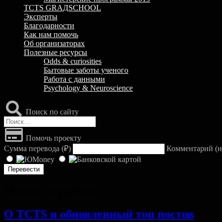
TCTS GRАДSCHOOL
Эксперты
Благодарности
Как нам помочь
Об организаторах
Полезные ресурсы
Odds & curiosities
Бытовые заботы ученого
Работа с данными
Psychology & Neuroscience
Поиск по сайту
Найти:
Помочь проекту
Сумма перевода (
₽
)
Комментарий (н
Метка:
organizers
О TCTS и обновленный топ постов