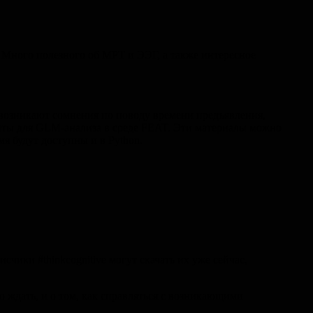
ента. Много полезного об МРТ и ЭЭГ, а также интересное
с возникают сомнения по поводу времени предъявления,
рипты для GLM-анализа в среде FEAT. Эти материалы можно
я будут доступны и в Python.
ики #thinkcognitive могут скачать их уже сейчас,
о ждать, и о том, как справляться с возникающими