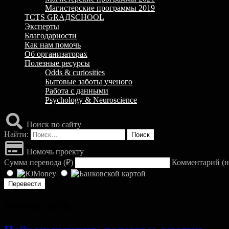
Магистерские программы 2019
TCTS GRАДSCHOOL
Эксперты
Благодарности
Как нам помочь
Об организаторах
Полезные ресурсы
Odds & curiosities
Бытовые заботы ученого
Работа с данными
Psychology & Neuroscience
Поиск по сайту
Найти:
Помочь проекту
Сумма перевода (
₽
)
Комментарий (н
Метка:
slides