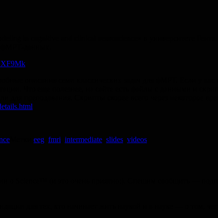
modeling in cognitive and clinical neuroscience» в университете Г
е фМРТ-данных.
BVXF9Mk
одробные описания семи классических задач для фМРТ. Если у ва
ультации. Что еще полезнее, на сайте есть файлы с данными и ск
 для преподавания. Скрипты cкорее всего через некоторое врем
tails.html
ence
Метки
eeg
,
fmri
,
intermediate
,
slides
,
videos
о Science™ (и это очень приятно;). Спешим сообщить — подписч
ации для тех, кто начинает жить наукой и в науке — о том, чег