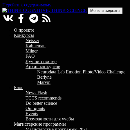
Перейти к содержимому
Меню и виджеты
THINK COGNITIVE, THINK SCIENCE
Научно-образовательный проект в сфере когнитивной науки
О проекте
Конкурсы
Neisser
Kahneman
Milner
FAQ
Лучший постер
Архив конкурсов
Neurodata Lab Emotion Photo/Video Challenge
Berlyne
Marvin
Блог
News Flash
TCTS recommends
Do better science
Our grants
Events
Возможности для учебы
Магистерские программы
Магистерские программы 2021