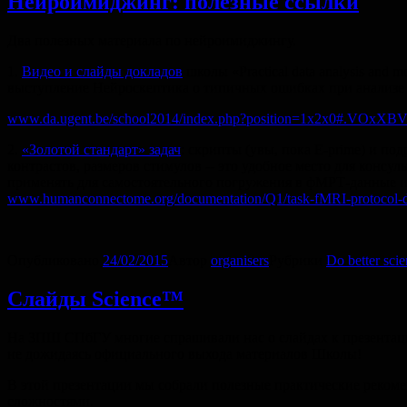
Нейроимиджинг: полезные ссылки
Два полезных материала по нейроимиджингу.
1.
Видео и слайды докладов
школы «Practical data analysis and 
выступление Нейроскептика о типичных ошибках при анализ
www.da.ugent.be/school2014/index.php?position=1x2x0#.VOxX
2.
«Золотой стандарт» задач
: cкрипты (увы, пока E-prime) и п
контрастов, размеров стимулов -- это удобное место для конс
применять для самостоятельного погружения в фМРТ-данные или
www.humanconnectome.org/documentation/Q1/task-fMRI-protocol-de
Опубликовано
24/02/2015
Автор
organisers
Рубрики
Do better sci
Слайды Science™
На ЗПШ СПбГУ многие спрашивали нас о слайдах к презентации 
не дожидаясь официального выхода материалов Школы!
В этой презентации мы собрали полезные практические рекоменд
сложностями.