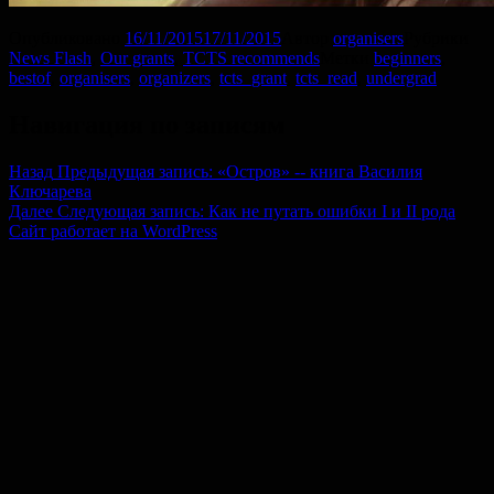
Опубликовано
16/11/2015
17/11/2015
Автор
organisers
Рубрики
News Flash
,
Our grants
,
TCTS recommends
Метки
beginners
,
bestof
,
organisers
,
organizers
,
tcts_grant
,
tcts_read
,
undergrad
Навигация по записям
Назад
Предыдущая запись:
«Остров» -- книга Василия
Ключарева
Далее
Следующая запись:
Как не путать ошибки I и II рода
Сайт работает на WordPress