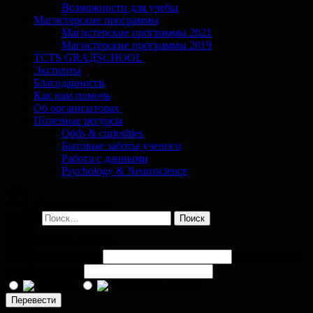
Возможности для учебы
Магистерские программы
Магистерские программы 2021
Магистерские программы 2019
TCTS GRАДSCHOOL
Эксперты
Благодарности
Как нам помочь
Об организаторах
Полезные ресурсы
Odds & curiosities
Бытовые заботы ученого
Работа с данными
Psychology & Neuroscience
Поиск по сайту
Найти:
Помочь проекту
Сумма перевода (
₽
)
Комментарий
(необязательно)