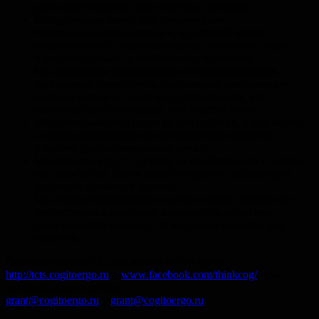
для осуществления своих научных желаний.
Мы проводим школу для продвинутых
#горячихюныхкогнитивных, на которой можно
познакомиться с перспективными техниками сбора
и анализа данных, и пообщаться с коллегами.
Мы публикуем информацию об образовательных
программах, анонсируем профильные конференции,
научные школы и семинары, рассказываем, как
получить грант на поездку или участие в них.
Мы рассказываем о науке не для публики, а для коллег,
а также рассказываем об околонаучных новостях
и шутим профессиональные шутки.
Мы общаемся друг с другом на конференциях и школах
или просто так. Знать коллег из других лабораторий
и городов приятно и полезно.
Мы очень неформальны и всегда готовы помочь или
посоветовать в вопросах, касающихся науки или
академической карьеры. Да и в целом открыты для
общения.
Помимо группы ВК, нас можно найти здесь:
http://tcts.cogitoergo.ru
и
www.facebook.com/thinkcog/
,
или
написать нам на почту:
grant@cogitoergo.ru
">
grant@cogitoergo.ru