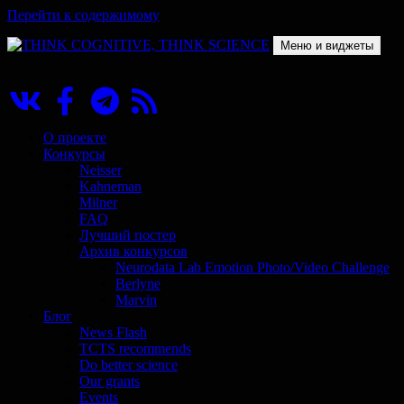
Перейти к содержимому
Меню и виджеты
THINK COGNITIVE, THINK SCIENCE
Научно-образовательный проект в сфере когнитивной науки
О проекте
Конкурсы
Neisser
Kahneman
Milner
FAQ
Лучший постер
Архив конкурсов
Neurodata Lab Emotion Photo/Video Challenge
Berlyne
Marvin
Блог
News Flash
TCTS recommends
Do better science
Our grants
Events