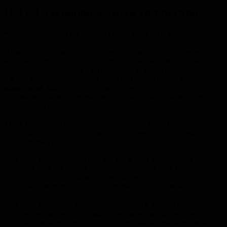
О TCTS и обновленный топ постов
*первое правило TCTS — расскажи всем о TCTS*
Итак, прошла уже добрая половина семестра, и мы очень
надеемся, что за это время среди студентов появились новые
почитатели наук о мозге и познании. В качестве приветствия
и в предвкушении
скорого запуска наших обновленных
конкурсов
, мы решили напомнить всем
#горячимюнымкогнитивным, кто мы и зачем к нам стоит
присоединиться.
Think Cognitive Think Science — это отличный источник
информации и ресурсов для тех, кто начинает погружение
в когнитивную науку:
Мы рассказываем про то, как в XXI веке делают науку:
какими навыками полезно овладеть, какие программы
сделают вашу жизнь легче, как вообще люди
умудряются сделать когнитивные исследования своей
профессией.
Мы проводим конкурсы, участвуя в которых можно
научиться необходимым современному когнитивисту
навыкам и выиграть дополнительное финансирование