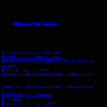
***
За почти два года существования проекта на нашем сайте
накопилось некоторое количество полезных материалов.
Список меток и рубрик вы можете увидеть зайдя на страницу
блога (
http://tcts.cogitoergo.ru/ru/blog/
). Там же, кстати, есть
поиск, если вы вдруг хотите найти понравившийся вам пост,
но не помните, где он был. А наиболее популярные
материалы мы собрали в отдельный список (ссылки видны
из блога):
Цикл о постерах:
Программы для создания постеров
Примеры плохих и хороших постеров
Библиотека полезных материалов по созданию научных
постеров
Как сделать хороший постер
Контрольный список при подготовке научного постера
О статистике:
Обзор учебников по статистике и мат. методам анализа
данных
,
Инструментарий аналитика: R
R: учебники
Инструментарий аналиика: SPSS