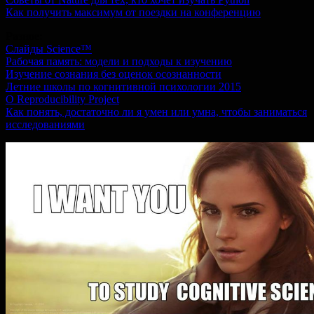
Как получить максимум от поездки на конференцию
Разное:
Слайды Science™
Рабочая память: модели и подходы к изучению
Изучение сознания без оценок осознанности
Летние школы по когнитивной психологии 2015
O Reproducibility Project
Как понять, достаточно ли я умен или умна, чтобы заниматься
исследованиями