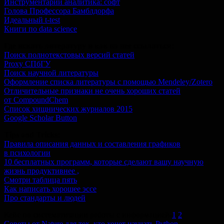
Инструментарий аналитика: софт
Голова Профессора Бамблдорфа
Идеальный t-test
Книги по data science
Где искать литературу и как на нее ссылаться:
Поиск полнотекстовых версий статей
Proxy СПбГУ
Поиск научной литературы
Оформление списка литературы с помощью Mendeley/Zotero
Отличительные признаки не очень хороших статей
от CompoundChem
Список хищнических журналов 2015
Google Scholar Button
Tips and Tricks:
Правила описания данных и составления графиков
в психологии
10 бесплатных программ, которые сделают вашу научную
жизнь продуктивнее ,
Смотри таблица пять
Как написать хорошее эссе
Про стандарты и людей
Кейс по систематизации работы с информацией-
1
,
2
Советы от Nature для тех, кто хочет изучать Python