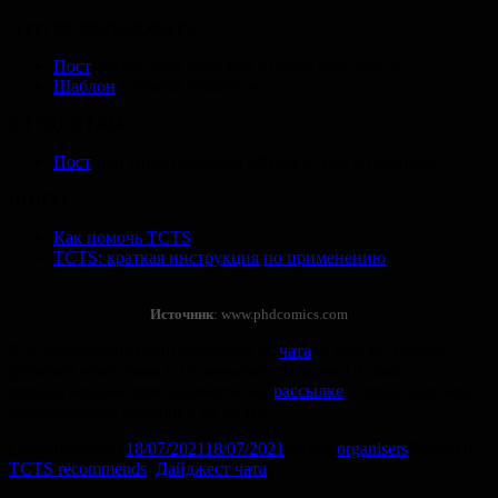
ЧТО ИСПОЛЬЗОВАТЬ
Пост
«What is the right way to clean your data?»
Шаблон
научной рукописи
СТУДЕНТАМ
Пост
про типы графиков «Ящики, усы и скрипки»
БОНУС
Как помочь TCTS
TCTS: краткая инструкция
по применению
Источник
: www.phdcomics.com
P. S.
Материалы были отобраны из
чата
, в нём вы можете
делиться новостями и полезными ссылками! Также,
предлагаем вам присоединиться к
рассылке
, чтобы получать
еженедельные подборки на почту.
Опубликовано
18/07/2021
18/07/2021
Автор
organisers
Рубрики
TCTS recommends
,
Дайджест чата