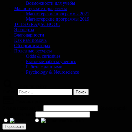
Возможности для учебы
Магистерские программы
Магистерские программы 2021
Магистерские программы 2019
TCTS GRАДSCHOOL
Эксперты
Благодарности
Как нам помочь
Об организаторах
Полезные ресурсы
Odds & curiosities
Бытовые заботы ученого
Работа с данными
Psychology & Neuroscience
Поиск по сайту
Найти:
Помочь проекту
Сумма перевода (
₽
)
Комментарий
(необязательно)