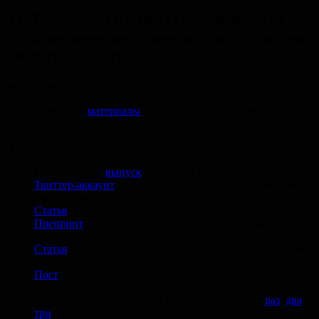
TCTS weekly: от твиттера-аккаунта
с иллюзиями восприятия до поста про
чистку данных
ВОЗМОЖНОСТИ
Открытые
материалы
курса «Sensation and Perception»
от Julia Strand
ЧТО ПОЧИТАТЬ
Специальный
выпуск
«Theory in Psychological Science»
Твиттер-аккаунт
учёного Akiyoshi Kitaoka с иллюзиями
восприятия
Статья
«Insect perception of illusory contours»
Препринт
«Fundamental constraints on distinguishing reality
from imagination»
Статья
«The Treachery of Images: How Realism Influences
Brain and Behavior»
Пост
«Uncontrollable hidden variables in recruiting
participants»
Три статьи по психологии программирования:
раз
,
два
,
три