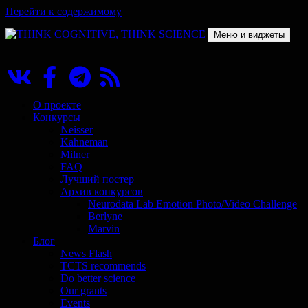
Перейти к содержимому
Меню и виджеты
THINK COGNITIVE, THINK SCIENCE
Научно-образовательный проект в сфере когнитивной науки
О проекте
Конкурсы
Neisser
Kahneman
Milner
FAQ
Лучший постер
Архив конкурсов
Neurodata Lab Emotion Photo/Video Challenge
Berlyne
Marvin
Блог
News Flash
TCTS recommends
Do better science
Our grants
Events