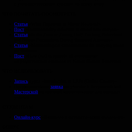
с университетскими курсами по всему миру
ЧТО ПОЧИТАТЬ/ПОСМОТРЕТЬ
Статья
«What Happened to Mirror Neurons?»
Пост
«Dimensionality reduction in neural data analysis»
Статья
«In the Zone or Zoning Out? Tracking Behavioral
and Neural Fluctuations During Sustained Attention»
Статья
«Methodological considerations for studying neural
oscillations»
Пост
«How (not) to appeal» об апелляциях
на редакторские решения от Nature Human Behaviour
ЧТО ИСПОЛЬЗОВАТЬ
Запись
курса «Introduction to ERPs (Online Course)»
Предварительная
заявка
на участие в Всероссийской
Мастерской
по научной коммуникации для молодых
ученых
СТУДЕНТАМ
Онлайн-курс
«Введение в математическое мышление»
БОНУС