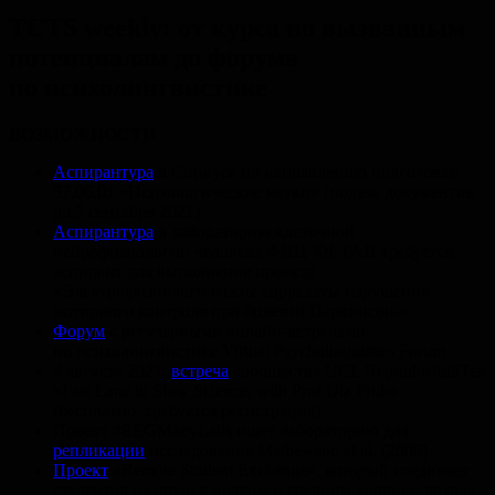
TCTS weekly: от курса по вызванным
потенциалам до форума
по психолингвистике
ВОЗМОЖНОСТИ
Аспирантура
в Сириусе по направлению подготовки
37.06.01
«Психологические науки» (подача документов
до 5 сентября 2021)
Аспирантура
в лабораторию клеточной
нейрофизиологии человека ФИЦ ХФ РАН требуется
аспирант для выполнения проекта
«Электрофизиологические корреляты нарушения
моторного контроля при болезни Паркинсона»
Форум
с регулярными онлайн-встречами
по психолингвистике Virtual Psycholinguistics Forum
4 августа 2021:
встреча
сообщества UCL ReproducibiliTea
«Fast Lane to Slow Science, with Prof Uta Frith»
(бесплатно, требуется регистрация)
Проект #EEGManyLabs ищет лабораторию для
репликации
исследования Mathewson et al. (2009)
Проект
«Remote Student Exchange», который соединяет
студентов из стран с низким и средним уровнем дохода