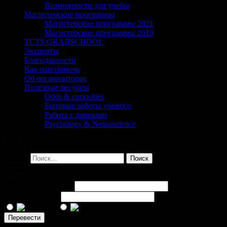
Возможности для учебы
Магистерские программы
Магистерские программы 2021
Магистерские программы 2019
TCTS GRАДSCHOOL
Эксперты
Благодарности
Как нам помочь
Об организаторах
Полезные ресурсы
Odds & curiosities
Бытовые заботы ученого
Работа с данными
Psychology & Neuroscience
Поиск по сайту
Найти:
Помочь проекту
Сумма перевода (
₽
)
Комментарий
(необязательно)