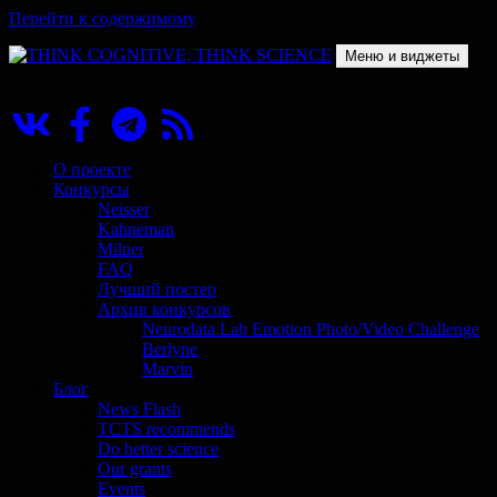
Перейти к содержимому
Меню и виджеты
THINK COGNITIVE, THINK SCIENCE
Научно-образовательный проект в сфере когнитивной науки
О проекте
Конкурсы
Neisser
Kahneman
Milner
FAQ
Лучший постер
Архив конкурсов
Neurodata Lab Emotion Photo/Video Challenge
Berlyne
Marvin
Блог
News Flash
TCTS recommends
Do better science
Our grants
Events