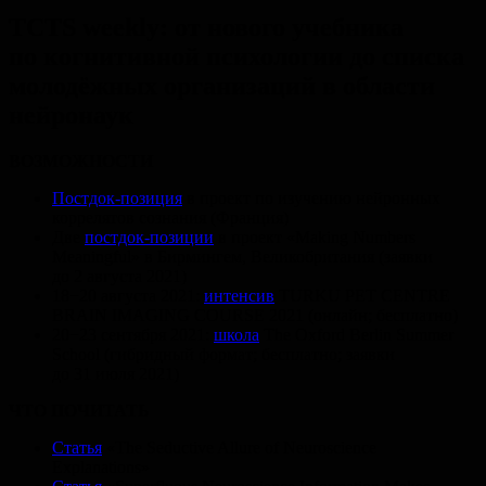
TCTS weekly: от нового учебника
по когнитивной психологии до списка
молодёжных организаций в области
нейронаук
ВОЗМОЖНОСТИ
Постдок-позиция
в проект по изучению нейронных
коррелятов сознания (Франция)
Две
постдок-позиции
в проект «Making Numbers
Meaningful» в Бирмингем, Великобритания (заявки
до 2 августа 2021)
18−20 августа 2021:
интенсив
TURKU PET CENTRE
BRAIN IMAGING COURSE 2021 (онлайн; бесплатно)
20−23 сентября 2021:
школа
The Oxford Berlin Summer
School (гибридный формат; бесплатно; заявки
до 31 июля 2021)
ЧТО ПОЧИТАТЬ
Статья
«The Seductive Allure of Neuroscience
Explanations»