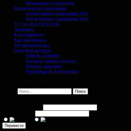
Возможности для учебы
Магистерские программы
Магистерские программы 2021
Магистерские программы 2019
TCTS GRАДSCHOOL
Эксперты
Благодарности
Как нам помочь
Об организаторах
Полезные ресурсы
Odds & curiosities
Бытовые заботы ученого
Работа с данными
Psychology & Neuroscience
Поиск по сайту
Найти:
Помочь проекту
Сумма перевода (
₽
)
Комментарий
(необязательно)