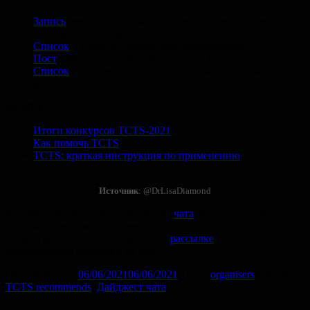
Запись
лекции Никиты Логинова «О чем говорят,
а о чем нет исследования мозга?»
Список
«Youth-led neuroscience organisations»
Пост
«Why Are Statistics Necessary in Psychology?»
Список
магистерских программ по когнитивным наукам
в России
БОНУС
Итоги конкурсов TCTS-2021
Как помочь TCTS
TCTS: краткая инструкция по применению
Источник
: @DrLisaDiamond
P. S.
Материалы были отобраны из
чата
, в нём вы можете
делиться новостями и полезными ссылками! Также,
предлагаем вам присоединиться к
рассылке
, чтобы получать
еженедельные подборки на почту.
Опубликовано
06/06/2021
06/06/2021
Автор
organisers
Рубрики
TCTS recommends
,
Дайджест чата