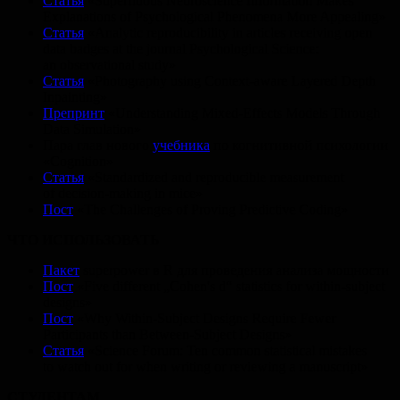
Статья
«Superfluous Neuroscience Information Makes
Explanations of Psychological Phenomena More Appealing»
Статья
«Analytic reproducibility in articles receiving open
data badges at the journal Psychological Science:
an observational study»
Статья
«Photography using Context-aware Layered Depth
Inpainting»
Препринт
«Understanding Mixed-Effects Models Through
Data Simulation»
Пара глав нового
учебника
по когнитивной психологии
«Cognition»
Статья
«Standardized and reproducible measurement
of decision-making in mice»
Пост
«The Challenges of Proving Predictive Coding»
ЧТО ИСПОЛЬЗОВАТЬ
Пакет
superpower в R для проведения анализа мощности
Пост
«Five different „Cohen's d“ statistics for within-subject
designs»
Пост
«Why Within-Subject Designs Require Fewer
Participants than Between-Subject Designs»
Статья
«Science Forum: Ten common statistical mistakes
to watch out for when writing or reviewing a manuscript»
СТУДЕНТАМ