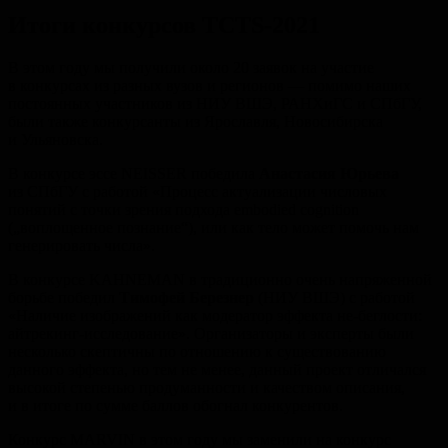
Итоги конкурсов TCTS-2021
В этом году мы получили около 20 заявок на участие
в конкурсах из разных вузов и регионов — помимо наших
постоянных участников из НИУ ВШЭ, РАНХиГС и СПбГУ,
были также конкурсанты из Ярославля, Новосибирска
и Ульяновска.
В конкурсе эссе NEISSER победила
Анастасия Юрьева
из СПбГУ c работой «Процесс актуализации числовых
понятий с точки зрения подхода embodied cognition
(„воплощенное познание“), или как тело может помочь нам
генерировать числа».
В конкурсе KAHNEMAN в традиционно очень напряженной
борьбе победил
Тимофей Березнер
(НИУ ВШЭ) с работой
«Наличие изображений как модератор эффекта не-беглости:
айтрекинг-исследование». Организаторы и эксперты были
несколько скептичны по отношению к существованию
данного эффекта, но тем не менее, данный проект отличался
высокой степенью продуманности и качеством описания,
и в итоге по сумме баллов обогнал конкурентов.
Конкурс MARVIN в этом году мы заменили на конкурс