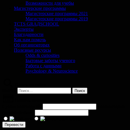
Возможности для учебы
Магистерские программы
Магистерские программы 2021
Магистерские программы 2019
TCTS GRАДSCHOOL
Эксперты
Благодарности
Как нам помочь
Об организаторах
Полезные ресурсы
Odds & curiosities
Бытовые заботы ученого
Работа с данными
Psychology & Neuroscience
Поиск по сайту
Найти:
Помочь проекту
Сумма перевода (
₽
)
Комментарий
(необязательно)