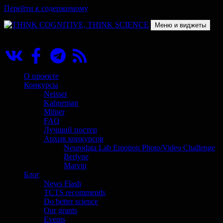
Перейти к содержимому
Меню и виджеты
THINK COGNITIVE, THINK SCIENCE
Научно-образовательный проект в сфере когнитивной науки
О проекте
Конкурсы
Neisser
Kahneman
Milner
FAQ
Лучший постер
Архив конкурсов
Neurodata Lab Emotion Photo/Video Challenge
Berlyne
Marvin
Блог
News Flash
TCTS recommends
Do better science
Our grants
Events