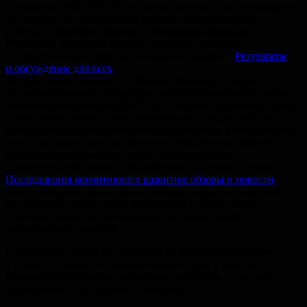
туториалов, MILNER. По условиям конкурса мы награждаем
две первые по сумме баллов работы. Авторы первой
работы —
Варёнов Михаил
и
Вязовкина Варвара
,
РАНХиГС. Михаил и Варвара написали туториал
по представлению результатов анализа данных «
Результаты
и обсуждение для всех
».
Вторая победительница —
Мария Жердева
, стажерка-
исследовательница лаборатории нейробиологических основ
когнитивного развития НИУ ВШЭ. Мария подготовила цикл
статей-практикумов, ориентированный на родителей без
специального психологического образования, у которых есть
дети и которым было бы интересно обнаружить эффекты
когнитивного развития у детей разного возраста.
С практикумами можно ознакомиться на странице проекта
Исследования когнитивного развития: обзоры и новости
.
Хотя последний проект ориентирован скорее на родителей,
мы надеемся, что он будет развиваться и станет более
полезным также для начинающих исследователей
когнитивного развития.
В ближайшее время мы свяжемся со всеми победителями,
а также отправим участникам комментарии к работам.
Большое спасибо всем участникам, экспертам и тем, кто
поддерживает наш проект и конкурсы.