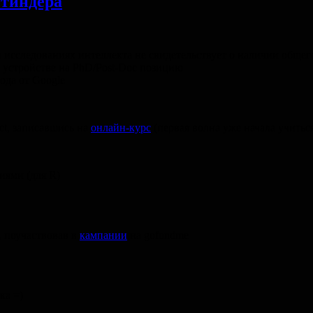
 тиндера
 исследованиях интеллекта не свидетельствует о наличии общег
и устройстве на PhD/Post-Doc позицию
ода от Google
ct, записавшись на
онлайн-курс
(первая волна уже начала учитьс
иями (для R)
, поучаствовав в
кампании
на gofundme
ка =)