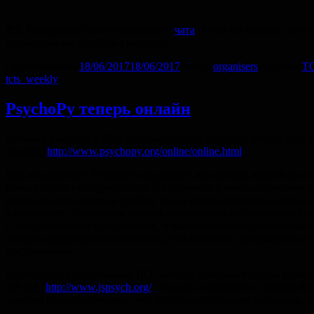
P.S.
Материалы были отобраны из
чата
, в нем вы можете дели
еженедельные подборки на почту.
Опубликовано
18/06/2017
18/06/2017
Автор
organisers
Рубрики
TC
tcts_weekly
PsychoPy теперь онлайн
Начиная с версии 1.85.0 у пользователей PsychoPy теперь есть
онлайн (
http://www.psychopy.org/online/online.html
).
Как это работает: PsychoPy использует для онлайн-версий экс
большинства исследователей. В сравнении с компьютерными иг
исследователю обычно требует точно контроллировать время пр
в сравнении с разбросом данных конкретного испытуемого. Скр
С предъявлением чуть сложнее, и именно поэтому есть больши
ресурсы видеокарты компьютера, что позволяет предъявлять ст
предъявления.
PsychoPy не единственное ПО, которое позволяет делать онлай
jsPsych (
http://www.jspsych.org/
). Однако в отличие от других б
заметно более популярны, что, благодаря большим выборкам, п