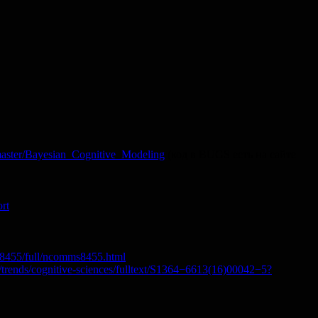
/master/Bayesian_Cognitive_Modeling
(код в BUGS есть на сайте
ort
8455/full/ncomms8455.html
/trends/cognitive-sciences/fulltext/S1364−6613(16)00042−5?