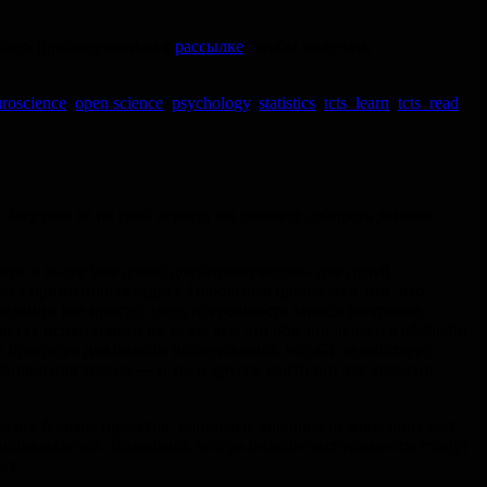
ность присоединиться к
рассылке
, чтобы получать
roscience
,
open science
,
psychology
,
statistics
,
tcts_learn
,
tcts_read
,
 Загрузив ее на свой сервер, вы сможете собирать данные
тере в массе уже давно достаточно мощны для целей
са примитивная задача. Небольшая проблема в том, что
реакции все просто: здесь погрешность записи ничтожна
ветах испытуемого не хуже, чем это обычно делается оффлайн.
е преграды для онлайн исследований. WebGL задействует
бновления экрана — и то, и другое критично для времени
ся все больше проектов, например, хорошие отзывы получает
а пользователей. Возможно, теперь онлайн-эксперименты станут
ых.