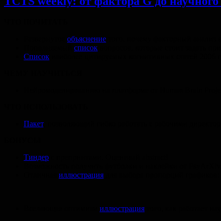
TCTS weekly: от фактора G до научного
ЧТО ПОЧИТАТЬ
Развернутое
объяснение
того, почему факторный анализ в
Пополняемый
список
вопросов, которые стоит задать пр
Список
наиболее цитируемых когнитивных статей 2006 г
ЧЕМУ НАУЧИТЬСЯ
Нейромоделированию на платформе от Human Brain Proje
ЧТО ИСПОЛЬЗОВАТЬ
Пакет
, позволяющий гибко работать с рабочими директор
БОНУСЫ
Тиндер
с препринтами. Оценивай abstract!
Возможность получить футболки и наклейки от PsyArXiv
Отличная
иллюстрация
для выбора пропорций графиков:
Вселяющая оптимизм
иллюстрация
того, как работает нау