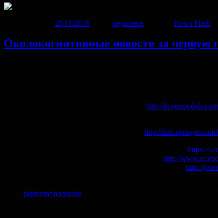
Опубликовано
25/11/2016
Автор
organisers
Рубрики
News Flash
М
Околокогнитивные новости за первую 
Дайджест ссылок из нашей группы в Телеграмме за первую пол
Интересные статьи и книги:
Тут книжка вышла, говорят неплохая, про как стать науч
Книжка Bayesian Cognitive Modeling
http://bayesmodels.com
книги)
Using goal-driven deep learning models to understand sensory
Open access книга по коннектомике
http://link.springer.c
Human Dorsolateral Prefrontal Cortex Is Not Necessary for 
Свежий ревью diffusion model от Рэтклиффа и ко
https://
Grid-like Processing of Imagined Navigation
http://www.scien
Декодинг ориентации по ээг-данным mvpa-style
http://jou
Rethinking fast and slow based on a critique of reaction-time r
Отлично написанный обзор про сравнение мозга и когн
platform=hootsuite
Курсы, школы, конференции, Ph.D. программы: