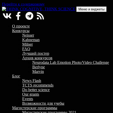
Перейти к содержимому
Меню и виджеты
THINK COGNITIVE, THINK SCIENCE
Научно-образовательный проект в сфере когнитивной науки
О проекте
Конкурсы
Neisser
Kahneman
Milner
FAQ
Лучший постер
Архив конкурсов
Neurodata Lab Emotion Photo/Video Challenge
Berlyne
Marvin
Блог
News Flash
TCTS recommends
Do better science
Our grants
Events
Возможности для учебы
Магистерские программы
Магистерские программы 2021