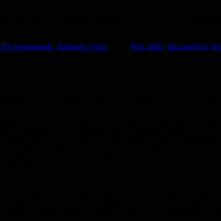
ться новостями и полезными ссылками! Также, у вас есть возмож
TS recommends
,
Дайджест чата
Метки
#tcts_links
,
data analysis
,
neu
 возможность экспортировать свой эксперимент как web-страницу.
периментов JavaScript и WebGL. Современные браузеры и компью
рами, предъявление стимулов и запись времен реакции — до ужа
едъявления стимула и знать точное время реакции. С временем 
иптовый язык JavaScript давно позволяет собирать данные об от
е надежды, что использование WebGL позволит убрать последни
имулы быстро и синхронизировать их предъявление с частотой о
н исследования. В последние годы в этом направлении появляет
иблиотек, у PsychoPy уже есть хорошая репутация и большая баз
риведет к резкому скачку в уровне надежности собираемых данн