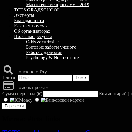
Магистерские программы 2019
TCTS GRАДSCHOOL
Эксперты
Благодарности
Как нам помочь
Об организаторах
Полезные ресурсы
Odds & curiosities
Бытовые заботы ученого
Работа с данными
Psychology & Neuroscience
Поиск по сайту
Найти:
Помочь проекту
Сумма перевода (
₽
)
Комментарий (н
Метка:
#tcts_links