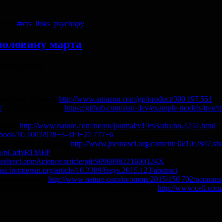
етки
#tcts_links
,
psychopy
половину марта
овину марта.
ным блог (г)ером.
http://www.amazon.com/gp/product/300 197 551
/
и код к ней в stan
https://github.com/stan-dev/example-models/tree
 cortex
http://www.nature.com/neuro/journal/v19/n3/abs/nn.4244.html
om/book/10.1007/978−3-319−27 777−6
Spatial Working Memory
http://www.jneurosci.org/content/36/10/2847.sh
t.co/nCadxRTMEP
cedirect.com/science/article/pii/S096098221600124X
rnal.frontiersin.org/article/10.3389/fnsys.2015.123/abstract
everse inference
http://www.nature.com/ncomms/2015/150 702/ncomms
итивных способностей птиц и млекопитающих
http://www.cell.com