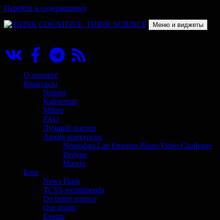
Перейти к содержимому
Меню и виджеты
THINK COGNITIVE, THINK SCIENCE
Научно-образовательный проект в сфере когнитивной науки
О проекте
Конкурсы
Neisser
Kahneman
Milner
FAQ
Лучший постер
Архив конкурсов
Neurodata Lab Emotion Photo/Video Challenge
Berlyne
Marvin
Блог
News Flash
TCTS recommends
Do better science
Our grants
Events