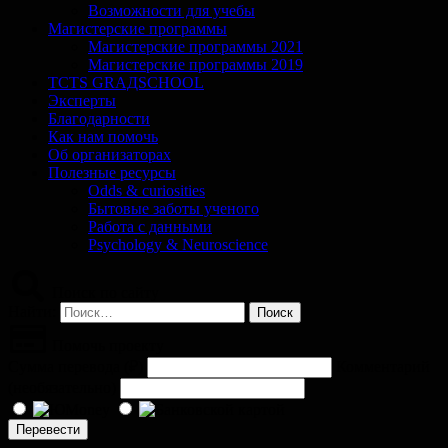
Возможности для учебы
Магистерские программы
Магистерские программы 2021
Магистерские программы 2019
TCTS GRАДSCHOOL
Эксперты
Благодарности
Как нам помочь
Об организаторах
Полезные ресурсы
Odds & curiosities
Бытовые заботы ученого
Работа с данными
Psychology & Neuroscience
Поиск по сайту
Найти:
Помочь проекту
Сумма перевода (
₽
)
Комментарий
(необязательно)