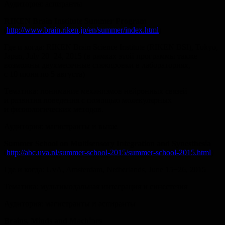
Аудитория: аспиранты
RIKEN Brain Institute Summer Program
(
http://www.brain.riken.jp/en/summer/index.html
)
Где и когда: RIKEN Brain Science Institute (RIKEN BSI), Tokyo,
Japan, July 20−24, 2015 (в рамках этой программы также
возможны двухмесячные стажировки в лабораториях,
с 10 июня по 5 августа)
Тематика: понимание механизмов нейронных связей
и развития поведения с помощью молекулярных
и физиологических методов.
Аудитория: магистранты и выше
Summer School on Multisensory Integration and Synesthesia
(
http://abc.uva.nl/summer-school-2015/summer-school-2015.html
)
Где и когда: UvA, Amsterdam, Netherlands, June 15−26, 2015
Тематика: мультимодальная интеграция и синестезия
Аудитория: магистранты и аспиранты
Brains, Minds and Machines