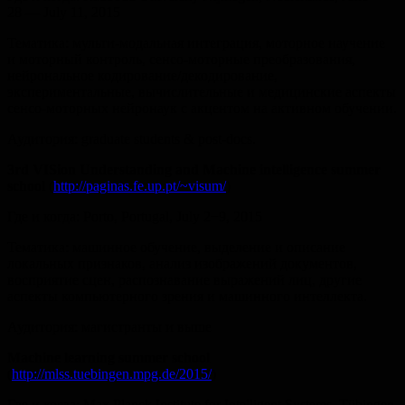
28 — July 11, 2015
Тематика: мульти-модальная интеграция, моторное научение
и моторный контроль, сенсо-моторные преобразования,
нейрональное кодирование/декодирование,
экспериментальные, вычислительные и медицинские аспекты
сенсо-моторных нейронаук с акцентом на активном обучении.
Аудитория: graduate students & post-docs.
3rd VISion Understanding and Machine intelligence summer
school
(
http://paginas.fe.up.pt/~visum/
)
Где и когда: Porto, Portugal, July 2−9, 2015
Тематика: машинное обучение, выделение и описание
локальных признаков, анализ изображений документов,
восприятие сцен, распознавание выражений лиц, другие
аспекты компьютерного зрения и машинного интеллекта.
Аудитория: магистранты и выше
Machine learning summer school
(
http://mlss.tuebingen.mpg.de/2015/
)
Где и когда: Max Planck Institute for Intelligent Systems, Tübingen,