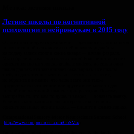
Метка:
летняя школа
Летние школы по когнитивной
психологии и нейронаукам в 2015 году
О лете стоит подумать уже зимой — для многих летних школ
по когнитивной психологии и нейронаукам дедлайны
на подачу заявок стоят в конце января — начале февраля.
Мы собрали для вас список этих школ! Большинство из них
ориентировано на уровень graduate students, но есть и одна
школа для тех, кто заканчивает бакалавриат. Все школы
требуют достаточно значительные суммы за участие,
но обратите внимание, что чаще всего они также
предоставляют стипендии или другие возможности для
полной или частичной компенсации расходов. Поэтому
выбирайте то, что вам по душе, и вперед — подавать заявку.
Если вы знаете какие-то еще интересные когнтивно-
ориентированные летние школы — пишите в комментариях.
Computational Sensory-Motor Neuroscience Summer School
(
http://www.compneurosci.com/CoSMo/
)
Где и когда: Radboud University Nijmegen, Netherlands, June