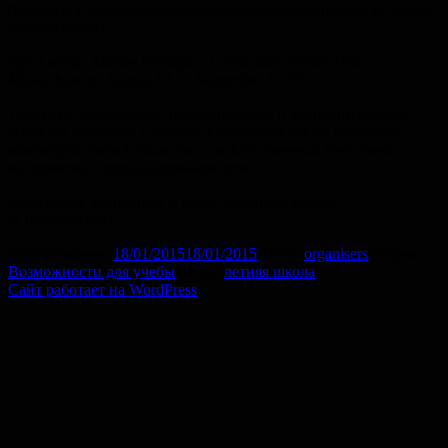
(http://www.mbl.edu/education/special-topics-courses/brains-minds-
and-machines/)
Где и когда: Marine Biological Laboratory, Woods Hole,
Massachusetts, August 13 — September 3, 2015
Тематика: взаимосвязи биологических и вычислительных
аспектов обучения и зрения, высокоуровневые процессы
взаимодействия в обществе и искусственный интеллект,
восприятие и продуцирование речи.
Аудитория: аспиранты и выше (computer science
or neuroscience)
Опубликовано
18/01/2015
18/01/2015
Автор
organisers
Рубрики
Возможности для учебы
Метки
летняя школа
Сайт работает на WordPress