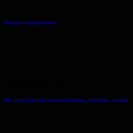
Аудитория: аспиранты
Summer Institute in Cognitive Neuroscience
(
http://sicn.cmb.ucdavis.edu/
)
Где и когда: UCSB, Santa Barbara, CA, USA, June 22 — July 3,
2015
Тематика: вычислительная когнитивная нейронаука,
методология исследований, функциональные системы,
проводящие пути и сети белого вещества мозга, пластичность
и функции мозга, интеграция фМРТ с другими методами.
Руководители института — George R. Mangun, Michael S.
Gazzaniga.
Аудитория: аспиранты и выше
Swiss Graduate School for Cognition, Learning, and Memory
(
http://www.cclm.unibe.ch/content/graduate_school/index_ger.html
)
Где и когда: Weggis, Switzerland, June 23−27, 2015
Тематика: сравнительный и эволюционный анализ
когнитивных процессов, обучения и памяти.