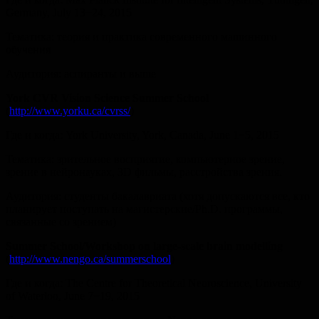
Germany, July 13−24, 2015
Тематика: теория и практика современного машинного
обучения
Аудитория: аспиранты и выше
York CVR Vision Science Summer School
(
http://www.yorku.ca/cvrss/
)
Где и когда: York University, York, Canada, June 1−5, 2015
Тематика: зрительное восприятие, компьютерное зрение,
зрение в нейронауках, 3D фильмы, расстройства зрения.
Аудитория: студенты бакалавриата (хотя допускаются все, кто
планирует поступать на магистерские/Ph.D. программы,
связанные со зрением)
Summer School/Workshop on large-scale brain modelling
(
http://www.nengo.ca/summerschool
)
Где и когда: The Centre for Theoretical Neuroscience, University
of Waterloo, June 7−19, 2015