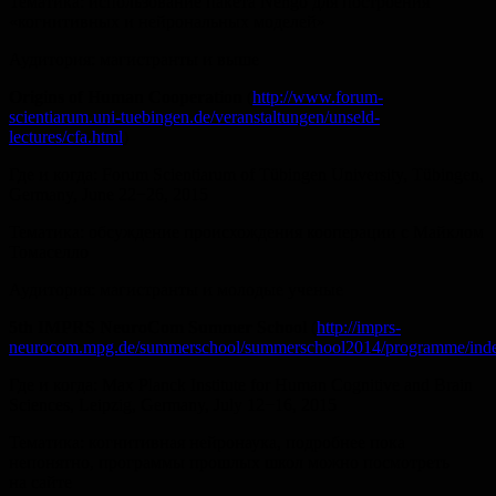
Тематика: использование пакета Nengo для построения
«когнитивных и нейрональных моделей»
Аудитория: магистранты и выше
Origins of Human Cooperation
(
http://www.forum-
scientiarum.uni-tuebingen.de/veranstaltungen/unseld-
lectures/cfa.html
)
Где и когда: Forum Scientiarum of Tübingen University, Tübingen,
Germany, June 22−26, 2015
Тематика: обсуждение происхождения кооперации с Майклом
Томаселло
Аудитория: магистранты и молодые ученые
5th IMPRS NeuroCom Summer School
(
http://imprs-
neurocom.mpg.de/summerschool/summerschool2014/programme/inde
Где и когда: Max Planck Institute for Human Cognitive and Brain
Sciences, Leipzig, Germany, July 12−16, 2015
Тематика: когнитивная нейронаука, подробнее пока
непонятно, программы прошлых школ можно посмотреть
на сайте