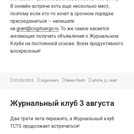
В онлайн-встрече есть еще несколько мест,
поэтому если кто-то хочет в срочном порядке
присоединиться -- напишите
на
grant@cogitoergo.ru
. То же самое касается
желающих получать объявления о Журнальном
Клубе на постоянной основе. Всем продуктивного
воскресенья!
Опубликовано
Автор
Рубрики
Метки
,
,
01/03/2015
organisers
News Flash
article
jc
read
Журнальный клуб 3 августа
Две трети лета пережито, а Журнальный клуб
TCTS продолжает встречаться!