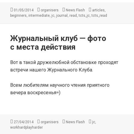
Опубликовано
Автор
Рубрики
Метки
,
01/05/2014
organisers
News Flash
articles
,
,
,
,
,
,
beginners
intermediate
jc
journal
read
tcts_jc
tсts_read
Журнальный клуб — фото
с места действия
Вот в такой дружелюбной обстановке проходят
встречи нашего Журнального Клуба.
Всем любителям научного чтения приятного
вечера воскресенья=)
Опубликовано
Автор
Рубрики
Метки
,
27/04/2014
organisers
News Flash
jc
workhardplayharder