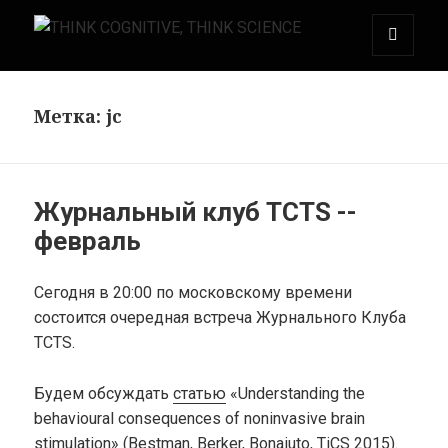
МЕНЮ
THINK COGNITIVE, THINK SCIENCE
И
ВИДЖЕТЫ
Метка:
jc
Журнальный клуб TCTS --
февраль
Сегодня в 20:00 по московскому времени
состоится очередная встреча Журнального Клуба
TCTS.
Будем обсуждать
статью
«Understanding the
behavioural consequences of noninvasive brain
stimulation» (Bestman, Berker, Bonaiuto, TiCS 2015).