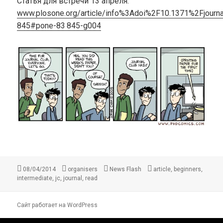
Статья для встречи 13 апреля:
www.plosone.org/article/info%3Adoi%2F10.1371%2Fjourna
845#pone-83 845-g004
Опубликовано
Автор
Рубрики
Метки
,
,
08/04/2014
organisers
News Flash
article
beginners
,
,
,
intermediate
jc
journal
read
Сайт работает на WordPress