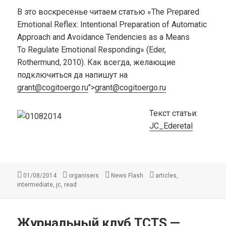
В это воскресенье читаем статью «The Prepared
Emotional Reflex: Intentional Preparation of Automatic
Approach and Avoidance Tendencies as a Means
To Regulate Emotional Responding» (Eder,
Rothermund, 2010). Как всегда, желающие
подключиться да напишут на
grant@cogitoergo.ru
">
grant@cogitoergo.ru
Текст статьи:
JC_Ederetal
Опубликовано
Автор
Рубрики
Метки
,
01/08/2014
organisers
News Flash
articles
,
,
intermediate
jc
read
Журнальный клуб TCTS —