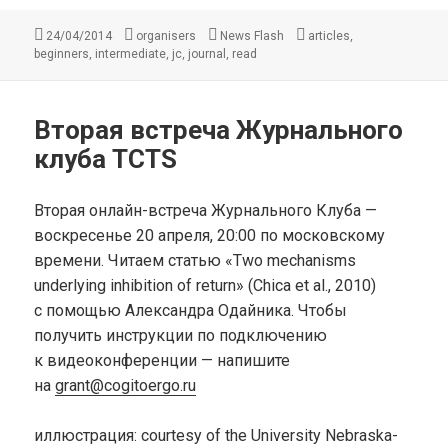
Опубликовано
Автор
Рубрики
Метки
,
24/04/2014
organisers
News Flash
articles
,
,
,
,
beginners
intermediate
jc
journal
read
Вторая встреча Журнального
клуба TCTS
Вторая онлайн-встреча Журнального Клуба —
воскресенье 20 апреля, 20:00 по московскому
времени. Читаем статью «Two mechanisms
underlying inhibition of return» (Chica et al., 2010)
c помощью Александра Одайника. Чтобы
получить инструкции по подключению
к видеоконференции — напишите
на
grant@cogitoergo.ru
иллюстрация: courtesy of the University Nebraska-