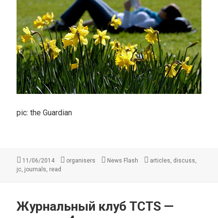
pic: the Guardian
Опубликовано
Автор
Рубрики
Метки
,
,
11/06/2014
organisers
News Flash
articles
discuss
,
,
jc
journals
read
Журнальный клуб TCTS —