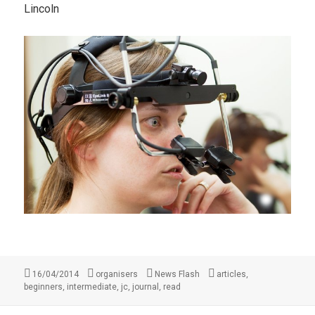
Lincoln
Опубликовано
Автор
Рубрики
Метки
,
16/04/2014
organisers
News Flash
articles
,
,
,
,
beginners
intermediate
jc
journal
read