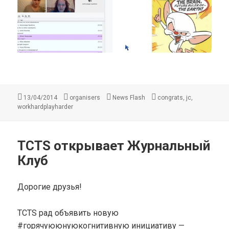
Опубликовано
Автор
Рубрики
Метки
,
,
13/04/2014
organisers
News Flash
congrats
jc
workhardplayharder
TCTS открывает Журнальный
Клуб
Дорогие друзья!
TCTS рад объявить новую
#горячуююнуюкогнитивную инициативу —