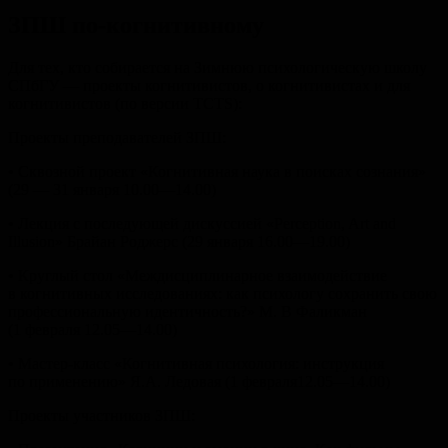
ЗПШ по-когнитивному
Для тех, кто собирается на Зимнюю психологическую школу
СПбГУ — проекты когнитивистов, о когнитивистах и для
когнитивистов (по версии TCTS):
Проекты преподавателей ЗПШ:
• Сквозной проект «Когнитивная наука в поисках сознания»
(29 — 31 января 10.00—14.00)
• Лекция с последующей дискуссией «Perception, Art and
Illusion» Брайан Роджерс (29 января 16.00—19.00)
• Круглый стол «Междисциплинарное взаимодействие
в когнитивных исследованиях: как психологу сохранить свою
профессиональную идентичность?» М. В Фаликман
(1 февраля 12.05—14.00)
• Мастер-класс «Когнитивная психология: инструкция
по применению» Я.А. Ледовая (1 февраля12.05—14.00)
Проекты участников ЗПШ: