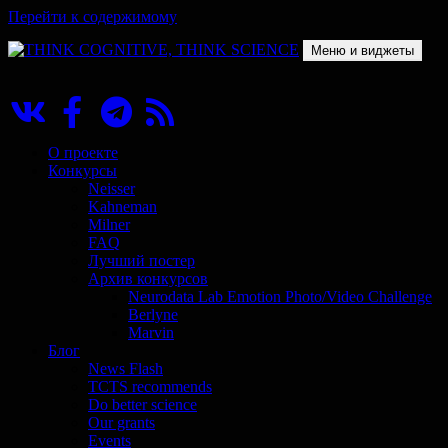
Перейти к содержимому
Меню и виджеты
THINK COGNITIVE, THINK SCIENCE
Научно-образовательный проект в сфере когнитивной науки
О проекте
Конкурсы
Neisser
Kahneman
Milner
FAQ
Лучший постер
Архив конкурсов
Neurodata Lab Emotion Photo/Video Challenge
Berlyne
Marvin
Блог
News Flash
TCTS recommends
Do better science
Our grants
Events