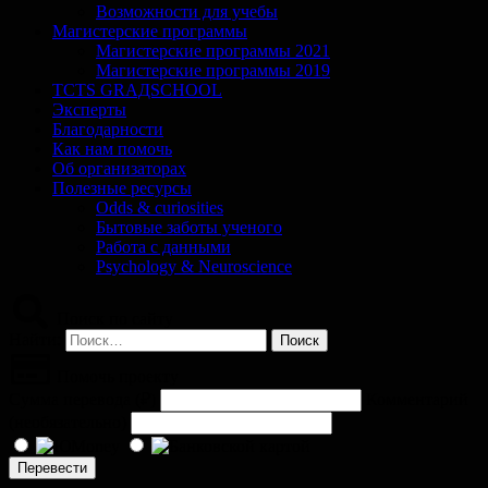
Возможности для учебы
Магистерские программы
Магистерские программы 2021
Магистерские программы 2019
TCTS GRАДSCHOOL
Эксперты
Благодарности
Как нам помочь
Об организаторах
Полезные ресурсы
Odds & curiosities
Бытовые заботы ученого
Работа с данными
Psychology & Neuroscience
Поиск по сайту
Найти:
Помочь проекту
Сумма перевода (
₽
)
Комментарий
(необязательно)