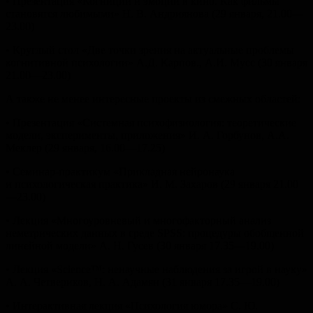
• Презентация «Когниции и эмоции в кино. Как фильмы
становятся любимыми» Н. В. Андриянова (29 января, 21.00—
23.00)
• Круглый стол «Две точки зрения на актуальные проблемы
когнитивной психологии» А.Д. Карпов., А.И. Мусс (30 января
21.00—23.00)
А также не менее интересные проекты из смежных областей:
• Презентация «Системная психофизиология: теоретические
модели, эксперименты, приложения» И. А. Горбунов, А.А.
Меклер (29 января, 16.00—17.25)
• Семинар-практикум «Прикладная нейронаука
и психологическая практика» И. М. Захаров (29 января 21.00
—23.00)
• Лекция «Многоуровневый и многофакторный анализ
неметрических данных в среде SPSS: процедуры обобщенной
линейной модели» А. Н. Гусев (30 января 17.35—19.00)
• Лекция «Science™: ненаучные наблюдения за игрой в науку»
А. А. Четвериков, Н. А. Адамян (31 января 17.35—19.00)
• Интерактивная лекция «Психология юмора» С. Ю.